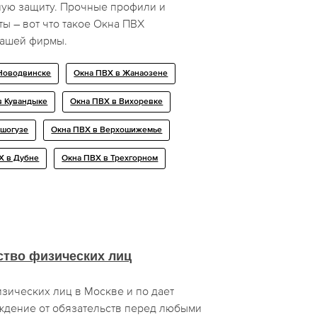
ую защиту. Прочные профили и
ы – вот что такое Окна ПВХ
нашей фирмы.
Новодвинске
Окна ПВХ в Жанаозене
в Кувандыке
Окна ПВХ в Вихоревке
ашогузе
Окна ПВХ в Верхошижемье
Х в Дубне
Окна ПВХ в Трехгорном
ство физических лиц
зических лиц в Москве и по дает
ждение от обязательств перед любыми