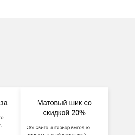
аза
Матовый шик со
скидкой 20%
го
е,
Обновите интерьер выгодно
вместе с нашей компанией !