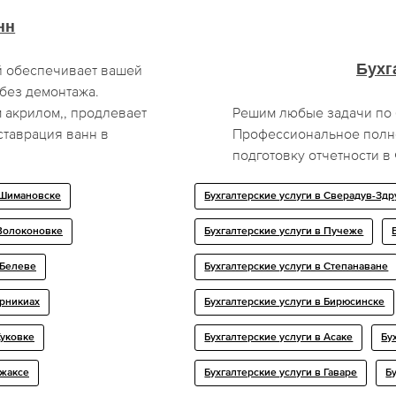
нн
Бухг
й обеспечивает вашей
без демонтажа.
 акрилом,, продлевает
Решим любые задачи по 
ставрация ванн в
Профессиональное полн
подготовку отчетности в
 Шимановске
Бухгалтерские услуги в Сверадув-Здр
 Волоконовке
Бухгалтерские услуги в Пучеже
 Белеве
Бухгалтерские услуги в Степанаване
орникиах
Бухгалтерские услуги в Бирюсинске
Жуковке
Бухгалтерские услуги в Асаке
Бу
Ржаксе
Бухгалтерские услуги в Гаваре
Б