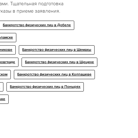
ами. Тщательная подготовка
тказы в приеме заявления.
Банкротство физических лиц в Добелe
оламске
ьникове
Банкротство физических лиц в Шемахы
ровграде
Банкротство физических лиц в Щецине
ском
Банкротство физических лиц в Колпашеве
и
Банкротство физических лиц в Понырях
ыке