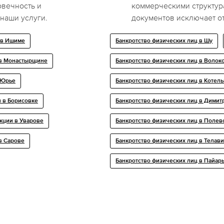
овечность и
коммерческими структур
 наши услуги.
документов исключает о
 в Ишиме
Банкротство физических лиц в Шу
 в Монастырщине
Банкротство физических лиц в Волок
 Юрье
Банкротство физических лиц в Котел
 в Борисовке
Банкротство физических лиц в Димит
кции в Уварове
Банкротство физических лиц в Полев
в Сарове
Банкротство физических лиц в Телав
Банкротство физических лиц в Пайар