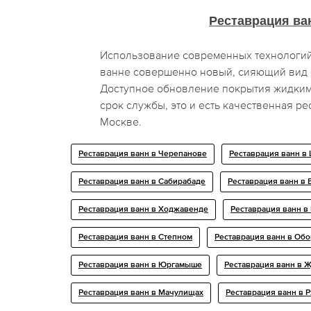
Реставрация ва
Использование современных технологи
ванне совершенно новый, сияющий вид 
Доступное обновление покрытия жидким
срок службы, это и есть качественная ре
Москве.
Реставрация ванн в Черепанове
Реставрация ванн в
Реставрация ванн в Сабирабаде
Реставрация ванн в
Реставрация ванн в Ходжавенде
Реставрация ванн в
Реставрация ванн в Степном
Реставрация ванн в Об
Реставрация ванн в Юргамыше
Реставрация ванн в 
Реставрация ванн в Мачулищах
Реставрация ванн в 