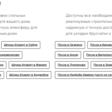
т
овке стильных
Доступны все необходим
ля вашего дома.
реализуемые строитель
ютную атмосферу для
надежную и точную дост
ным днем.
для укладки брусчатки и
Шторы блэкаут в Сейди
Песок в Гагарине
Песок в Киров
Черемисинове
Песок в Аннау
Песок в Багратио
ане
Шторы блэкаут в Фарапе
Песок в Лукоянове
Песок в Зна
е
Шторы блэкаут в Ходжейли
Песок в Науйойи-Акмяне (часто не ск