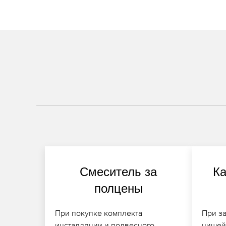
Смеситель за
Ка
полцены
При покупке комплекта
При за
инсталляции и подвесного
нишей