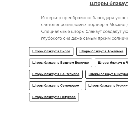
Шторы блэкау
Интерьер преобразится благодаря устан
светонепроницаемых портьер в Москве д
Специальные шторы блэкаут создадут у
глубокого сна даже самым ярким солнеч
Шторы блэкаут в Висле
Шторы блэкаут в Аркалыке
Шторы блэкаут в Вышнем Волочке
Шторы блэкаут в 
Шторы блэкаут в Вентспилсе
Шторы блэкаут в Сусум
Шторы блэкаут в Семеновом
Шторы блэкаут в Куркин
Шторы блэкаут в Петухове