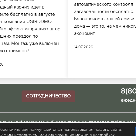
автоматического контроля
ядный карниз идет в
загазованности бесплатно.
кте бесплатно в августе
Безопасность вашей семьи 
от компании UGIBDDMO.
дома — это то, на чем никог
йте эффект «парящих» штор
экономит.
ишних поездок по
инам. Монтаж уже включен
14.07.2026
ую стоимость!
026
8(8
СОТРУДНИЧЕСТВО
ежедне
тельно информационный характер и не является публичной
обеспечить вам наилучший опыт использования нашего сайта.
kie мы используем, или отключить их можно в настройках.