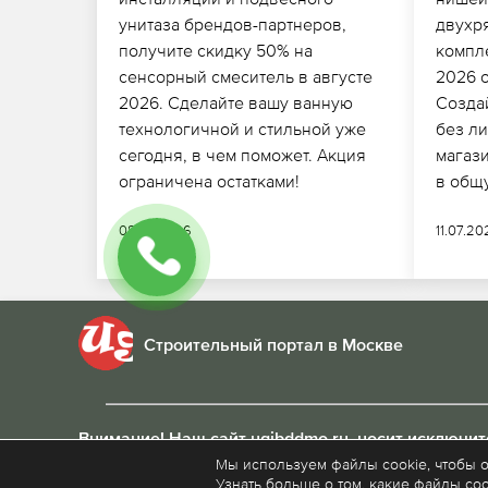
унитаза брендов-партнеров,
двухр
получите скидку 50% на
компле
сенсорный смеситель в августе
2026 
2026. Сделайте вашу ванную
Созда
технологичной и стильной уже
без л
сегодня, в чем поможет. Акция
магаз
ограничена остатками!
в общ
08.07.2026
11.07.2
Строительный портал в Москве
Внимание! Наш сайт ugibddmo.ru, носит исключи
Мы используем файлы cookie, чтобы 
Узнать больше о том, какие файлы coo
© 2015 - 2026
Политика конфиденциальности