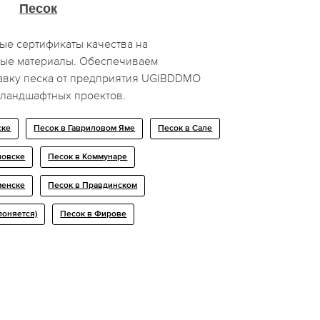
Песок
ые сертификаты качества на
ные материалы. Обеспечиваем
авку песка от предприятия UGIBDDMO
 ландшафтных проектов.
ске
Песок в Гавриловом Яме
Песок в Сале
новске
Песок в Коммунаре
менске
Песок в Правдинском
лоняется)
Песок в Фирове