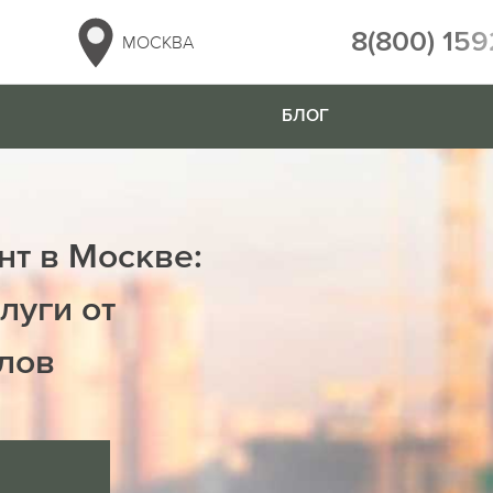
8(800) 159
МОСКВА
БЛОГ
нт в Москве:
луги от
лов