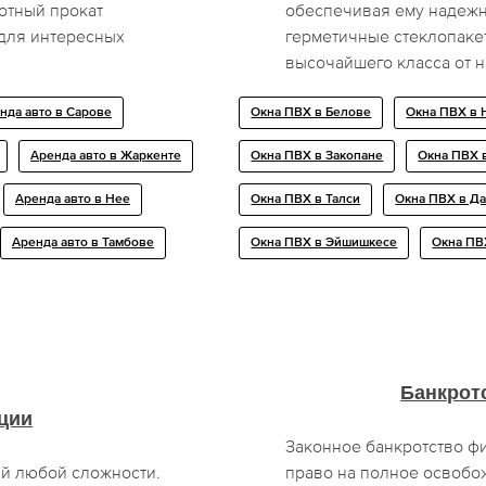
мотный прокат
обеспечивая ему надежн
 для интересных
герметичные стеклопакет
высочайшего класса от 
нда авто в Сарове
Окна ПВХ в Белове
Окна ПВХ в 
Аренда авто в Жаркенте
Окна ПВХ в Закопане
Окна ПВХ 
Аренда авто в Нее
Окна ПВХ в Талси
Окна ПВХ в Д
Аренда авто в Тамбове
Окна ПВХ в Эйшишкесе
Окна ПВ
Банкрот
ции
Законное банкротство фи
ий любой сложности.
право на полное освобо