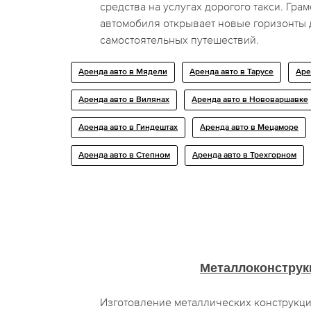
средства на услугах дорогого такси. Гра
автомобиля открывает новые горизонты
самостоятельных путешествий.
Аренда авто в Мядели
Аренда авто в Тарусе
Аре
Аренда авто в Вилянах
Аренда авто в Нововаршавке
Аренда авто в Гиндештах
Аренда авто в Мецаморе
Аренда авто в Степном
Аренда авто в Трехгорном
Металлоконструк
Изготовление металлических конструкц