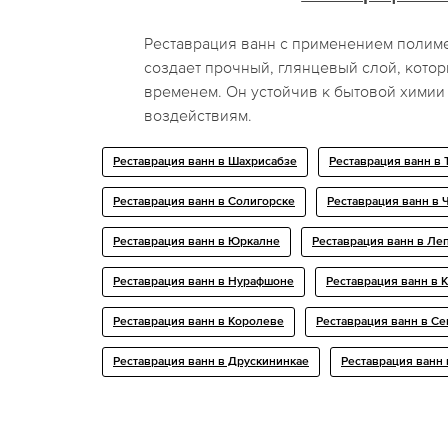
Реставрация ванн с применением полим
создает прочный, глянцевый слой, котор
временем. Он устойчив к бытовой химии
воздействиям.
Реставрация ванн в Шахрисабзе
Реставрация ванн в
Реставрация ванн в Солигорске
Реставрация ванн в 
Реставрация ванн в Юркалне
Реставрация ванн в Ле
Реставрация ванн в Нурафшоне
Реставрация ванн в 
Реставрация ванн в Королеве
Реставрация ванн в С
Реставрация ванн в Друскининкае
Реставрация ванн