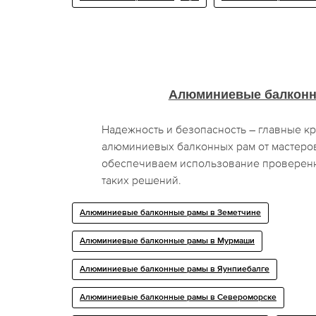
Алюминиевые балкон
Надежность и безопасность – главные к
алюминиевых балконных рам от мастер
обеспечиваем использование проверен
таких решений.
Алюминиевые балконные рамы в Земетчине
Алюминиевые балконные рамы в Мурмаши
Алюминиевые балконные рамы в Яунпиебалге
Алюминиевые балконные рамы в Североморске