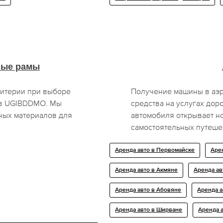
ные рамы
ритерии при выборе
Получение машины в аэр
ов UGIBDDMO. Мы
средства на услугах доро
ных материалов для
автомобиля открывает н
самостоятельных путеше
Аренда авто в Первомайске
Аре
Аренда авто в Акмяне
Аренда ав
Аренда авто в Абовяне
Аренда 
Аренда авто в Ширване
Аренда 