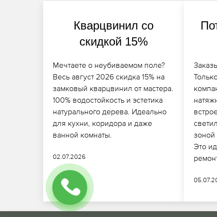
Кварцвинил со
По
скидкой 15%
Мечтаете о неубиваемом поле?
Заказ
Весь август 2026 скидка 15% на
Только
замковый кварцвинил от мастера.
компа
100% водостойкость и эстетика
натяж
натурального дерева. Идеально
встро
для кухни, коридора и даже
свети
ванной комнаты.
зоной
Это и
02.07.2026
ремон
05.07.