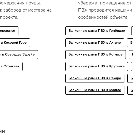
ромерзания почвы.
убережет помещение от 
 заборов от мастера на
ПВХ проводится нашими 
проекта.
особенностей объекта.
ерсрагсе
Балконные рамы ПВХ в Гонёндзе
 в Кесовой Горе
Балконные рамы ПВХ в Ахтале
Б
 в Сверадув-Здруйе
Балконные рамы ПВХ в Котласе
 в Огoнкиах
Балконные рамы ПВХ в Крутинке
Балконные рамы ПВХ в Сакаре
Б
Балконные рамы ПВХ в Мальте
Б
нн