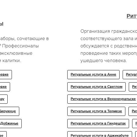
Рит
ы
Организация гражданско
заборы, сочетающие в
соответствующего зала 
у? Профессионалы
обсуждается с родствен
 эксклюзивные
проведение таких меропр
 калитки.
ушедшего человека.
еевке
Ритуальные услуги в Анне
Ритуа
овке
Ритуальные услуги в Светлом
Ри
рау
Ритуальные услуги в Верхнеуральске
Бируинце
Ритуальные услуги в Термезе
Ри
б-Добжинье
Ритуальные услуги в Гиндештах
ве
Ритуальные услуги в Аджикабуле