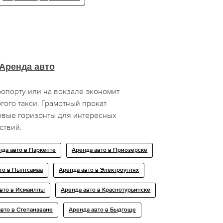
Аренда авто
опорту или на вокзале экономит
гого такси. Грамотный прокат
овые горизонты для интересных
ствий.
нда авто в Паркенте
Аренда авто в Приозерске
то в Пылтсамаа
Аренда авто в Электроуглях
авто в Исмаиллы
Аренда авто в Краснотурьинске
авто в Степанаване
Аренда авто в Быдгоще