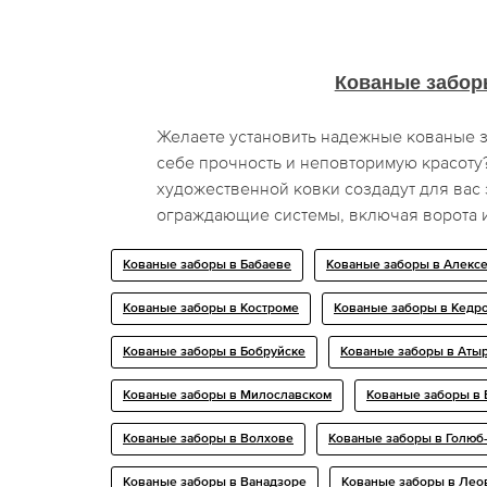
Кованые забор
Желаете установить надежные кованые 
себе прочность и неповторимую красот
художественной ковки создадут для вас
ограждающие системы, включая ворота и
Кованые заборы в Бабаеве
Кованые заборы в Алекс
Кованые заборы в Костроме
Кованые заборы в Кедр
Кованые заборы в Бобруйске
Кованые заборы в Аты
Кованые заборы в Милославском
Кованые заборы в 
Кованые заборы в Волхове
Кованые заборы в Голю
Кованые заборы в Ванадзоре
Кованые заборы в Лео