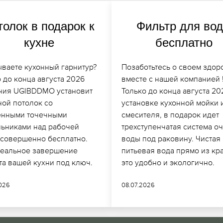
толок в подарок к
Фильтр для во
кухне
бесплатно
ываете кухонный гарнитур?
Позаботьтесь о своем здор
 до конца августа 2026
вместе с нашей компанией 
ния UGIBDDMO установит
Только до конца августа 20
ной потолок со
установке кухонной мойки 
енными точечными
смесителя, в подарок идет
льниками над рабочей
трехступенчатая система о
 совершенно бесплатно.
воды под раковину. Чистая
деальное завершение
питьевая вода прямо из кр
та вашей кухни под ключ.
это удобно и экологично.
2026
08.07.2026