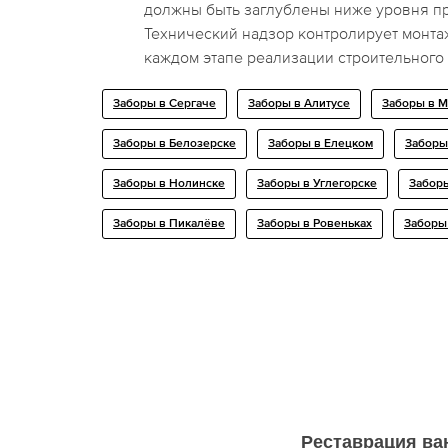
должны быть заглублены ниже уровня п
Технический надзор контролирует монтаж
каждом этапе реализации строительного 
Заборы в Сергаче
Заборы в Алитусе
Заборы в М
Заборы в Белозерске
Заборы в Елецком
Заборы
Заборы в Нолинске
Заборы в Углегорске
Заборы
Заборы в Пикалёве
Заборы в Ровеньках
Заборы
Реставрация ва