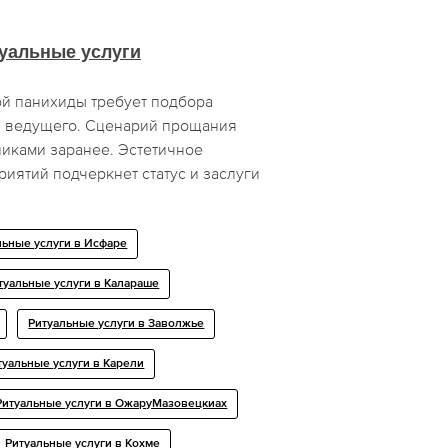
уальные услуги
й панихиды требует подбора
и ведущего. Сценарий прощания
никами заранее. Эстетичное
иятий подчеркнет статус и заслуги
льные услуги в Исфаре
туальные услуги в Калараше
Ритуальные услуги в Заволжье
туальные услуги в Карели
Ритуальные услуги в ОжаруМазовецкиах
Ритуальные услуги в Кохме