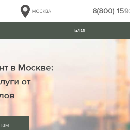
8(800) 159
МОСКВА
БЛОГ
нт в Москве:
луги от
лов
ртам