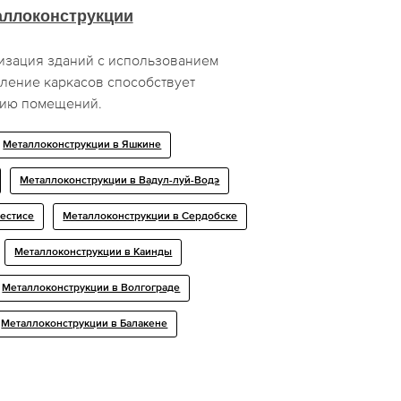
аллоконструкции
изация зданий с использованием
ление каркасов способствует
ию помещений.
Металлоконструкции в Яшкине
Металлоконструкции в Вадул-луй-Водэ
местисе
Металлоконструкции в Сердобске
Металлоконструкции в Каинды
Металлоконструкции в Волгограде
Металлоконструкции в Балакене