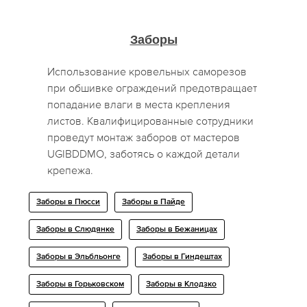
Заборы
Использование кровельных саморезов
при обшивке ограждений предотвращает
попадание влаги в места крепления
листов. Квалифицированные сотрудники
проведут монтаж заборов от мастеров
UGIBDDMO, заботясь о каждой детали
крепежа.
Заборы в Пюсси
Заборы в Пайде
Заборы в Слюдянке
Заборы в Бежаницах
Заборы в Эльбльонге
Заборы в Гиндештах
Заборы в Горьковском
Заборы в Клодзко