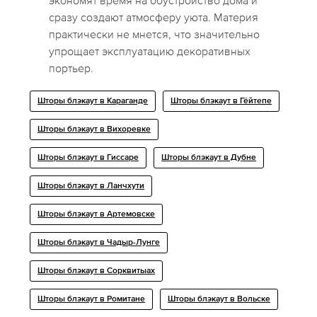
экономят время на обустройство дома и
сразу создают атмосферу уюта. Материя
практически не мнется, что значительно
упрощает эксплуатацию декоративных
портьер.
Шторы блэкаут в Караганде
Шторы блэкаут в Гёйтепе
Шторы блэкаут в Вихоревке
Шторы блэкаут в Гиссаре
Шторы блэкаут в Дубне
Шторы блэкаут в Ланчхути
Шторы блэкаут в Артемовске
Шторы блэкаут в Чадыр-Лунге
Шторы блэкаут в Сорквитыах
Шторы блэкаут в Ромитане
Шторы блэкаут в Вольске