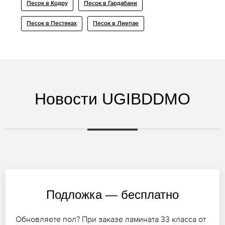
Песок в Кодру
Песок в Гардабани
Песок в Пестяках
Песок в Лиепае
Новости UGIBDDMO
Подложка — бесплатно
Обновляете пол? При заказе ламината 33 класса от