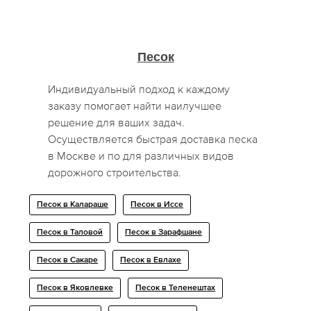
Песок
Индивидуальный подход к каждому
заказу помогает найти наилучшее
решение для ваших задач.
Осуществляется быстрая доставка песка
в Москве и по для различных видов
дорожного строительства.
Песок в Калараше
Песок в Иссе
Песок в Таловой
Песок в Зарафшане
Песок в Сакаре
Песок в Евлахе
Песок в Яковлевке
Песок в Теленештах