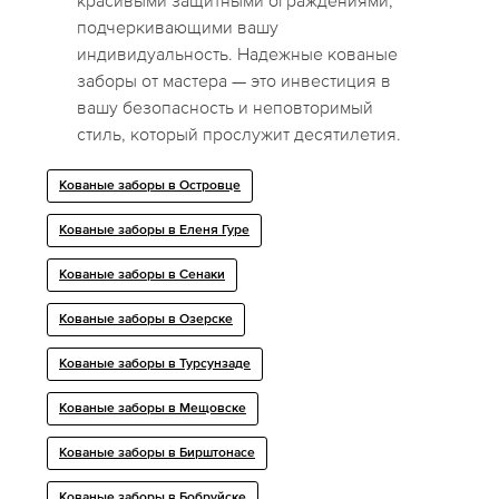
красивыми защитными ограждениями,
подчеркивающими вашу
индивидуальность. Надежные кованые
заборы от мастера — это инвестиция в
вашу безопасность и неповторимый
стиль, который прослужит десятилетия.
Кованые заборы в Островце
Кованые заборы в Еленя Гуре
Кованые заборы в Сенаки
Кованые заборы в Озерске
Кованые заборы в Турсунзаде
Кованые заборы в Мещовске
Кованые заборы в Бирштонасе
Кованые заборы в Бобруйске