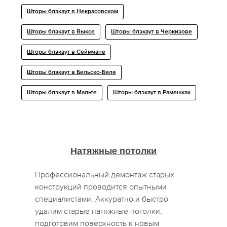
Шторы блэкаут в Некрасовском
Шторы блэкаут в Выксе
Шторы блэкаут в Черкизове
Шторы блэкаут в Сеймчане
Шторы блэкаут в Бельско-Бяле
Шторы блэкаут в Мальте
Шторы блэкаут в Рамешках
Натяжные потолки
Профессиональный демонтаж старых
конструкций проводится опытными
специалистами. Аккуратно и быстро
удалим старые натяжные потолки,
подготовим поверхность к новым