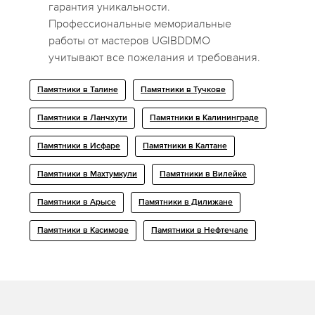
гарантия уникальности.
Профессиональные мемориальные
работы от мастеров UGIBDDMO
учитывают все пожелания и требования.
Памятники в Талине
Памятники в Тучкове
Памятники в Ланчхути
Памятники в Калининграде
Памятники в Исфаре
Памятники в Калтане
Памятники в Махтумкули
Памятники в Вилейке
Памятники в Арысе
Памятники в Дилижане
Памятники в Касимове
Памятники в Нефтечале