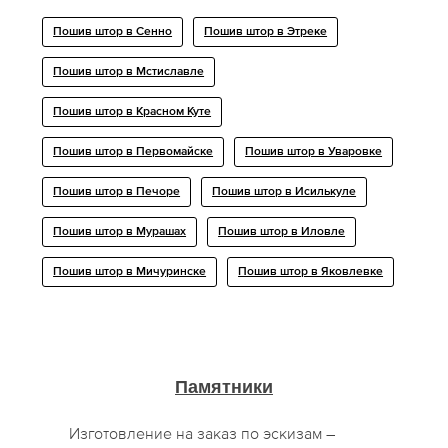
Пошив штор в Сенно
Пошив штор в Этреке
Пошив штор в Мстиславле
Пошив штор в Красном Куте
Пошив штор в Первомайске
Пошив штор в Уваровке
Пошив штор в Печоре
Пошив штор в Исилькуле
Пошив штор в Мурашах
Пошив штор в Иловле
Пошив штор в Мичуринске
Пошив штор в Яковлевке
Памятники
Изготовление на заказ по эскизам –