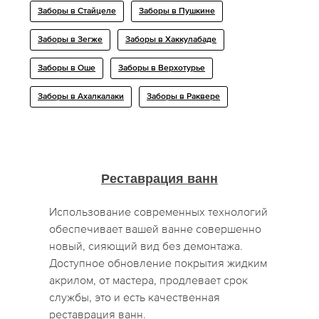
Заборы в Стайцеле
Заборы в Пушкине
Заборы в Зегже
Заборы в Хаккулабаде
Заборы в Оше
Заборы в Верхотурье
Заборы в Ахалкалаки
Заборы в Раквере
Реставрация ванн
Использование современных технологий
обеспечивает вашей ванне совершенно
новый, сияющий вид без демонтажа.
Доступное обновление покрытия жидким
акрилом, от мастера, продлевает срок
службы, это и есть качественная
реставрация ванн.