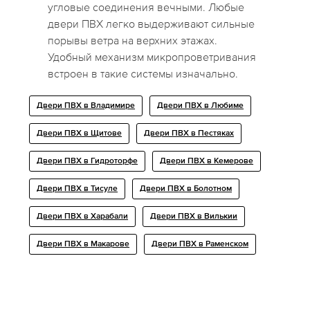
угловые соединения вечными. Любые
двери ПВХ легко выдерживают сильные
порывы ветра на верхних этажах.
Удобный механизм микропроветривания
встроен в такие системы изначально.
Двери ПВХ в Владимире
Двери ПВХ в Любиме
Двери ПВХ в Щитoве
Двери ПВХ в Пестяках
Двери ПВХ в Гидроторфе
Двери ПВХ в Кемерове
Двери ПВХ в Тисуле
Двери ПВХ в Болотном
Двери ПВХ в Харабали
Двери ПВХ в Вилькии
Двери ПВХ в Макарове
Двери ПВХ в Раменском