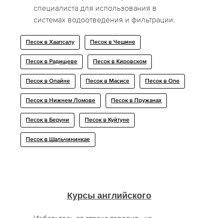
специалиста для использования в
системах водоотведения и фильтрации.
Песок в Хаапсалу
Песок в Чешине
Песок в Радищеве
Песок в Кировском
Песок в Олайне
Песок в Масисе
Песок в Оле
Песок в Нижнем Ломове
Песок в Пружанах
Песок в Беруни
Песок в Куйтуне
Песок в Шальчининкае
Курсы английского