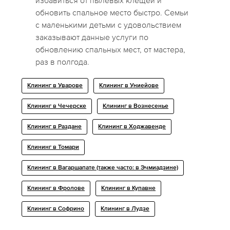
избавиться от пылевых клещей и
обновить спальное место быстро. Семьи
с маленькими детьми с удовольствием
заказывают данные услуги по
обновлению спальных мест, от мастера,
раз в полгода.
Клининг в Уварове
Клининг в Униейове
Клининг в Чечерске
Клининг в Вознесенье
Клининг в Раздане
Клининг в Ходжавенде
Клининг в Томари
Клининг в Вагаршапате (также часто: в Эчмиадзине)
Клининг в Фролове
Клининг в Купавне
Клининг в Софрино
Клининг в Лудзе