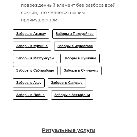
поврежденный элемент без разбора всей
секции, что является нашим
преимуществом.
Заборы в Атырау
Заборы в Пакруойисе
Заборы в Купчине
Заборы в Яунелгаве
Заборы в Махтумкули
Заборы в Пушкине
Заборы в Сабирабаде
Заборы в Силламяэ
Заборы в Аксу
Заборы в Сигулде
Заборы в Лобне
Заборы в Зестафони
Ритуальные услуги