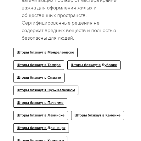
затемняющих портьер от мастера крайне
важна для оформления жилых и
общественных пространств.
Сертифицированные решения не
содержат вредных веществ и полностью
безопасны для людей.
Шторы блэкаут в Менделеевске
Шторы блэкаут в Темире
Шторы блэкаут в Дубовке
Шторы блэкаут в Слампе
Шторы блэкаут в Гусь-Железном
Шторы блэкаут в Пачелме
Шторы блэкаут в Лакинске
Шторы блэкаут в Каменке
Шторы блэкаут в Докшицах
Шторы блэкаут в Кузнецке