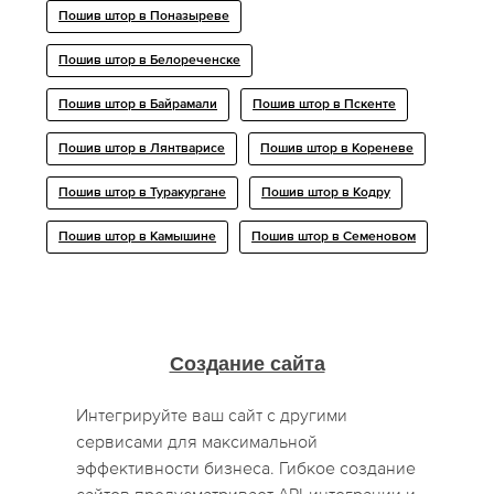
Пошив штор в Поназыреве
Пошив штор в Белореченске
Пошив штор в Байрамали
Пошив штор в Пскенте
Пошив штор в Лянтварисе
Пошив штор в Кореневе
Пошив штор в Туракургане
Пошив штор в Кодру
Пошив штор в Камышине
Пошив штор в Семеновом
Создание сайта
Интегрируйте ваш сайт с другими
сервисами для максимальной
эффективности бизнеса. Гибкое создание