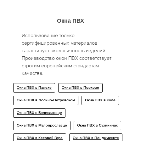
Окна ПВХ
Использование только
сертифицированных материалов
гарантирует экологичность изделий.
Производство окон ПВХ соответствует
строгим европейским стандартам
качества.
Окна ПВХ в Палехе
Окна ПВХ в Порхове
Окна ПВХ в Лосино-Петровском
Окна ПВХ в Коле
Окна ПВХ в Болеславеце
Окна ПВХ в Малоярославце
Окна ПВХ в Сухиничах
Окна ПВХ в Кесовой Горе
Окна ПВХ в Пенджикенте