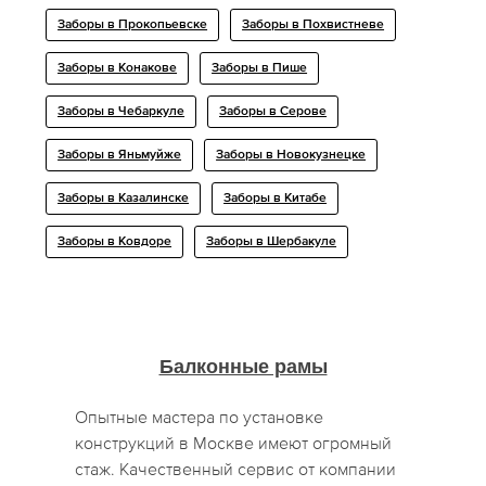
Заборы в Прокопьевске
Заборы в Похвистневе
Заборы в Конакове
Заборы в Пише
Заборы в Чебаркуле
Заборы в Серове
Заборы в Яньмуйже
Заборы в Новокузнецке
Заборы в Казалинске
Заборы в Китабе
Заборы в Ковдоре
Заборы в Шербакуле
Балконные рамы
Опытные мастера по установке
конструкций в Москве имеют огромный
стаж. Качественный сервис от компании