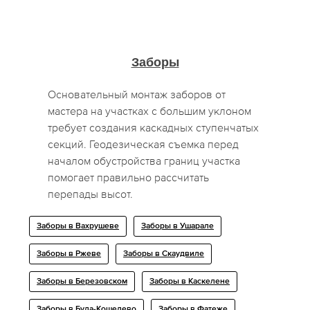
Заборы
Основательный монтаж заборов от
мастера на участках с большим уклоном
требует создания каскадных ступенчатых
секций. Геодезическая съемка перед
началом обустройства границ участка
помогает правильно рассчитать
перепады высот.
Заборы в Вахрушеве
Заборы в Ушарале
Заборы в Ржеве
Заборы в Скаудвиле
Заборы в Березовском
Заборы в Каскелене
Заборы в Буда-Кошелево
Заборы в Фатеже