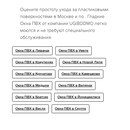
Оцените простоту ухода за пластиковыми
поверхностями в Москве и по . Гладкие
Окна ПВХ от компании UGIBDDMO легко
моются и не требуют специального
обслуживания.
Окна ПВХ в Ливанах
Окна ПВХ в Умете
Окна ПВХ в Криуленях
Окна ПВХ в Новой Ляле
Окна ПВХ в Курчатове
Окна ПВХ в Камешкове
Окна ПВХ в Медыни
Окна ПВХ в Вилянах
Окна ПВХ в Братске
Окна ПВХ в Йонишкелисе
Окна ПВХ в Висле
Окна ПВХ в Скулте