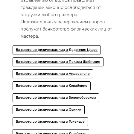
избавлению от долгов позволяет
гражданам законно освободиться от
нагрузки любого размера.
Положительным завершением споров
послужит банкротство физических лиц от
мастера.
Банкротство физических лиц в Дедоплис-Цкаро
Банкротство физических лиц в Пекары Шлёнские
Банкротство физических лиц в Андреаполе
Банкротство физических лиц в Кораблине
Банкротство физических лиц в Зеленоборском
Банкротство физических лиц в Озинки
Банкротство физических лиц в Гонёндзе
Банкротство физических лиц в Кулебаках