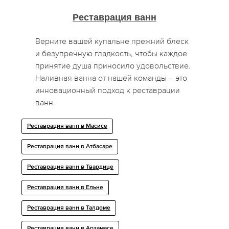
Реставрация ванн
Верните вашей купальне прежний блеск
и безупречную гладкость, чтобы каждое
принятие душа приносило удовольствие.
Наливная ванна от нашей команды – это
инновационный подход к реставрации
ванн.
Реставрация ванн в Масисе
Реставрация ванн в Атбасаре
Реставрация ванн в Твардице
Реставрация ванн в Ельне
Реставрация ванн в Талдоме
Реставрация ванн в Арзамасе