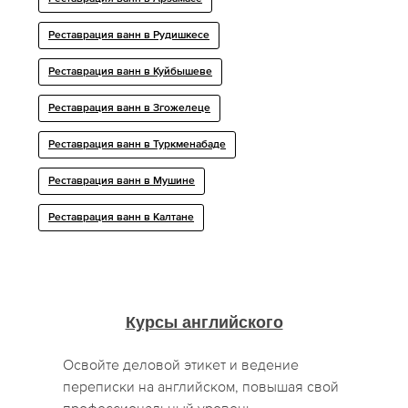
Реставрация ванн в Рудишкесе
Реставрация ванн в Куйбышеве
Реставрация ванн в Згожелеце
Реставрация ванн в Туркменабаде
Реставрация ванн в Мушине
Реставрация ванн в Калтане
Курсы английского
Освойте деловой этикет и ведение
переписки на английском, повышая свой