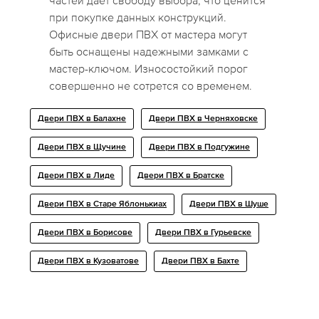
частей дает свободу выбора, что ценится
при покупке данных конструкций.
Офисные двери ПВХ от мастера могут
быть оснащены надежными замками с
мастер-ключом. Износостойкий порог
совершенно не сотрется со временем.
Двери ПВХ в Балахне
Двери ПВХ в Черняховске
Двери ПВХ в Щучине
Двери ПВХ в Подгужине
Двери ПВХ в Лиде
Двери ПВХ в Братске
Двери ПВХ в Старе Яблонькиах
Двери ПВХ в Шуше
Двери ПВХ в Борисове
Двери ПВХ в Гурьевске
Двери ПВХ в Кузоватове
Двери ПВХ в Бахте