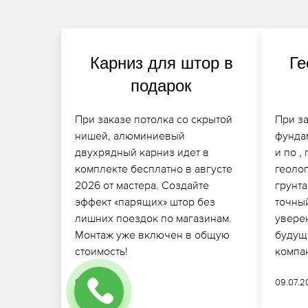
Карниз для штор в
Ге
подарок
При заказе потолка со скрытой
При за
нишей, алюминиевый
фунда
двухрядный карниз идет в
и по 
комплекте бесплатно в августе
геоло
2026 от мастера. Создайте
грунта
эффект «парящих» штор без
точный
лишних поездок по магазинам.
увере
Монтаж уже включен в общую
будущ
стоимость!
компа
06.07.2026
09.07.