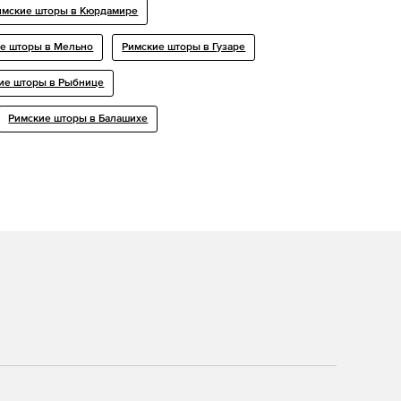
имские шторы в Кюрдамире
е шторы в Мельно
Римские шторы в Гузаре
ие шторы в Рыбнице
Римские шторы в Балашихе