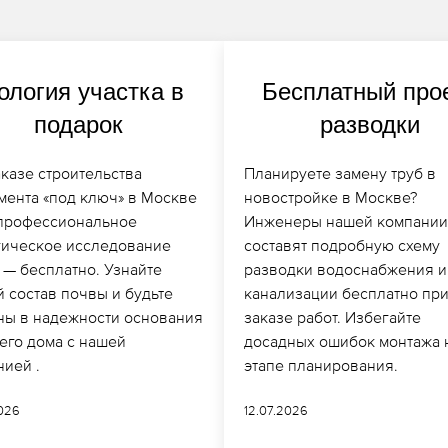
ология участка в
Бесплатный про
подарок
разводки
казе строительства
Планируете замену труб в
мента «под ключ» в Москве
новостройке в Москве?
, профессиональное
Инженеры нашей компании
гическое исследование
составят подробную схему
 — бесплатно. Узнайте
разводки водоснабжения и
 состав почвы и будьте
канализации бесплатно пр
ны в надежности основания
заказе работ. Избегайте
его дома с нашей
досадных ошибок монтажа 
нией .
этапе планирования.
2026
12.07.2026