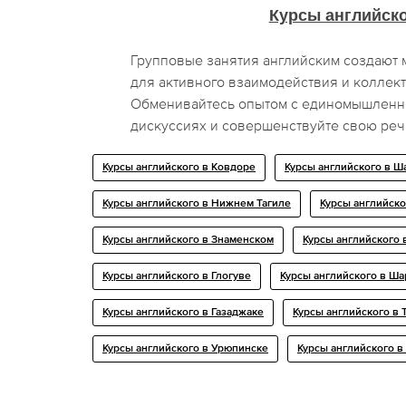
Курсы английск
Групповые занятия английским создают
для активного взаимодействия и коллек
Обменивайтесь опытом с единомышленни
дискуссиях и совершенствуйте свою реч
Курсы английского в Ковдоре
Курсы английского в Ш
Курсы английского в Нижнем Тагиле
Курсы английско
Курсы английского в Знаменском
Курсы английского
Курсы английского в Глогуве
Курсы английского в Ша
Курсы английского в Газаджаке
Курсы английского в 
Курсы английского в Урюпинске
Курсы английского 