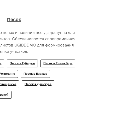
Песок
 ценах и наличии всегда доступна для
ентов. Обеспечивается своевременная
иалистов UGIBDDMO для формирования
ыпки участков.
е
Песок в Губадаге
Песок в Еленя Гуре
 Рогнедине
Песок в Биржае
говещенске
Песок в Дашогузе
овской