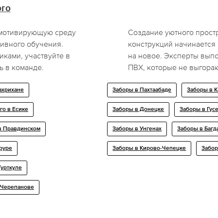
ого
 мотивирующую среду
Создание уютного простр
тивного обучения.
конструкций начинается 
ками, участвуйте в
на новое. Эксперты вып
ь в команде.
ПВХ, которые не выгораю
ахрихане
Заборы в Пахтаабаде
Заборы в 
го в Есике
Заборы в Донецке
Заборы в Гус
 в Правдинском
Заборы в Унгенах
Заборы в Багд
руре
Заборы в Кирово-Чепецке
Забо
Турткуле
в Черепанове