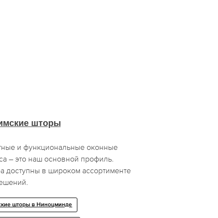
имские шторы
тные и функциональные оконные
а – это наш основной профиль.
ра доступны в широком ассортименте
решений.
ские шторы в Ниноцминде