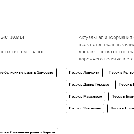
ные рамы
Актуальная информация о
всех потенциальных кли
нных систем – залог
доставка песка от спец
дорожного полотна и отс
е балконные рамы в Замосцье
Песок в Ланчхути
Песок в Кельц
Песок в Давид-Городке
Песок в
Песок в Макарьеве
Песок в Бла
Песок в Зангелане
Песок в Шах
евые балконные рамы в Берёзе