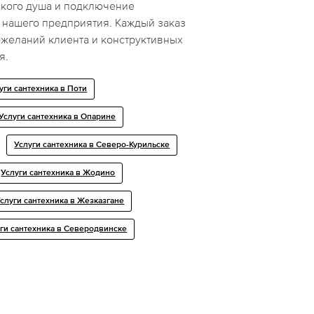
ского душа и подключение
 нашего предприятия. Каждый заказ
ожеланий клиента и конструктивных
я.
уги сантехника в Поти
Услуги сантехника в Опарине
Услуги сантехника в Северо-Курильске
Услуги сантехника в Жодино
слуги сантехника в Жезказгане
ги сантехника в Северодвинске