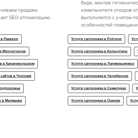
биде, монтаж гигиениче
чиваем продажи.
измельчителя отходов от
ает SEO-оптимизацию,
выполняется с учетом п
особенностей помещени
 в Раквере
Услуги сантехника в Ёлётене
Усл
в Мончегорске
Услуги сантехника в Кольчугине
в в Кананикольском
Услуги сантехника в Лапмежциемсе
сайтов в Чухломе
Услуги сантехника в Челябинске
Подпорожье
Услуги сантехника в Семилуках
У
в в Малмыже
Услуги сантехника в Озинки
Услу