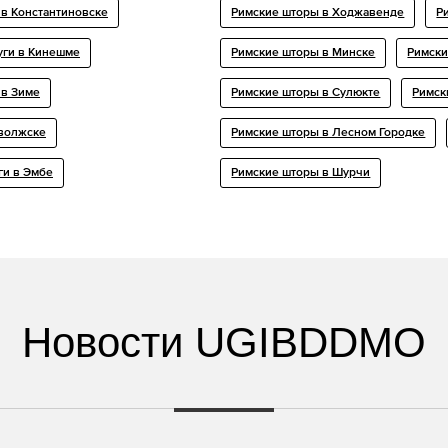
 в Константиновске
Римские шторы в Ходжавенде
Р
уги в Кинешме
Римские шторы в Минске
Римски
 в Зиме
Римские шторы в Сулюкте
Римск
аволжске
Римские шторы в Лесном Городке
ги в Эмбе
Римские шторы в Шурчи
Новости UGIBDDMO