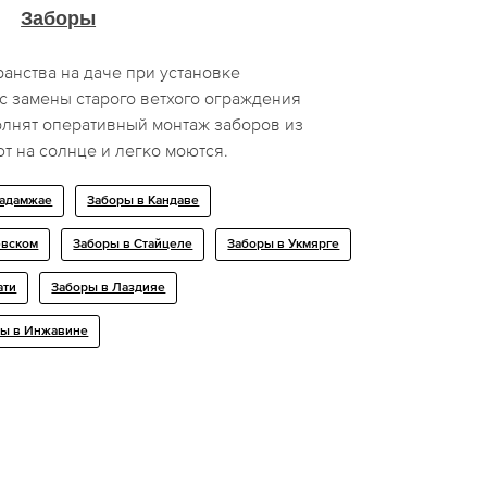
Заборы
анства на даче при установке
с замены старого ветхого ограждения
олнят оперативный монтаж заборов из
т на солнце и легко моются.
Кадамжае
Заборы в Кандаве
евском
Заборы в Стайцеле
Заборы в Укмярге
ати
Заборы в Лаздияе
ры в Инжавине