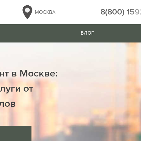
8(800) 159
МОСКВА
БЛОГ
нт в Москве:
луги от
лов