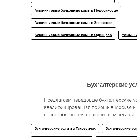
Алюминиевые балконные рамы в Подосиновце
Алюминиевые балконные рамы в Зестафони
Алюминиевые балконные рамы в Одинцово
Алюмини
Бухгалтерские ус
Предлагаем передовые бухгалтерские ус
Квалифицированная помощь в Москве и 
налогообложения позволит вам легально
Бухгалтерские услуги в Ганцевичах
Бухгалтерские ус