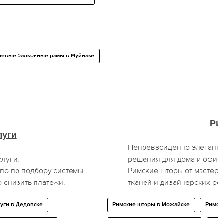
евые балконные рамы в Муйнаке
Р
луги
Непревзойденно элеган
луги.
решения для дома и офис
по по подбору системы
Римские шторы от масте
 снизить платежи.
тканей и дизайнерских 
луги в Дедовске
Римские шторы в Можайске
Рим