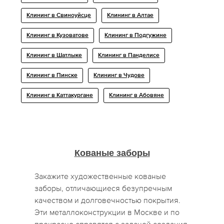
Клининг в Свиноуйсце
Клининг в Алтае
Клининг в Кузоватове
Клининг в Подгужине
Клининг в Шатлыке
Клининг в Панделисе
Клининг в Пинске
Клининг в Чудове
Клининг в Каттакургане
Клининг в Абовяне
Кованые заборы
Закажите художественные кованые
заборы, отличающиеся безупречным
качеством и долговечностью покрытия.
Эти металлоконструкции в Москве и по