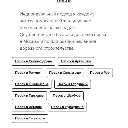
Песок
Индивидуальный подход к каждому
заказу помогает найти наилучшее
решение для ваших задач.
Осуществляется быстрая доставка песка
в Москве и по для различных видов
дорожного строительства.
Песок в Солец-Здруйе
Песок в Аркалыке
Песок в Рогуне
Песок в Сарыагаше
Песок в Рое
Песок в Пшемыслье
Песок в Гардабани
Песок в Гаргждае
Песок в Шахбузе
Песок в Ястарне
Песок в Нурафшоне
Песок в Таганроге