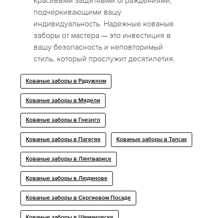
красивыми защитными ограждениями,
подчеркивающими вашу
индивидуальность. Надежные кованые
заборы от мастера — это инвестиция в
вашу безопасность и неповторимый
стиль, который прослужит десятилетия.
Кованые заборы в Радужном
Кованые заборы в Мядели
Кованые заборы в Гнезнго
Кованые заборы в Пагегяе
Кованые заборы в Талсах
Кованые заборы в Лянтварисе
Кованые заборы в Людинове
Кованые заборы в Сергиевом Посаде
Кованые заборы в Шимановске