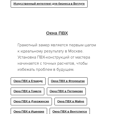
Искусственный интеллект для бизнеса в Ветлуге
Окна ПВХ
Грамотный замер является первым шагом
к идеальному результату в Москве.
Установка ПВХ-конструкций от мастера
начинается с точных расчетов, чтобы
избежать проблем в будущем.
Окна ПВХ в Егварде
Окна ПВХ в Флорештах
Окна ПВХ в Гомеле
Окна ПВХ в Петрикове
Окна ПВХ в Дзержинске
Окна ПВХ в Майне
Окна ПВХ в Ишеевке
Окна ПВХ в Вентспилсе