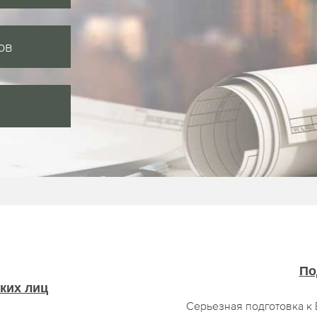
ов
По
ких лиц
Серьезная подготовка к 