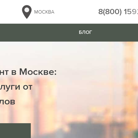
8(800) 159
МОСКВА
БЛОГ
нт в Москве:
луги от
лов