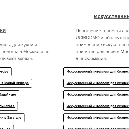
Искусственны
ки
Повышение точности ана
UGIBDDMO и обнаружени
листа для кухни и
применение искусственн
 полотна в Москве и по
принятие решений в Мос
итывают запахи.
в информации.
утове
Искусственный интеллект для бизнес
и в Малой Вишере
Искусственный интеллект для бизнес
бадайхане
Искусственный интеллект для бизнес
ть-Катаве
Искусственный интеллект для бизнес
и в Загатале
Искусственный интеллект для бизнес