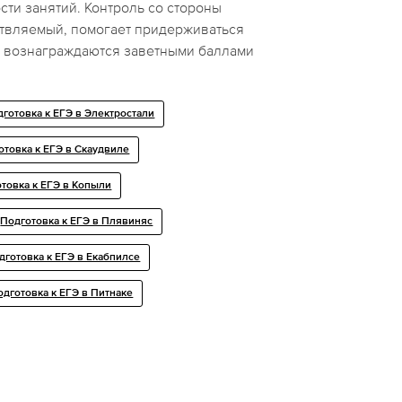
ти занятий. Контроль со стороны
твляемый, помогает придерживаться
уд вознаграждаются заветными баллами
готовка к ЕГЭ в Электростали
отовка к ЕГЭ в Скаудвиле
товка к ЕГЭ в Копыли
Подготовка к ЕГЭ в Плявиняс
дготовка к ЕГЭ в Екабпилсе
одготовка к ЕГЭ в Питнаке