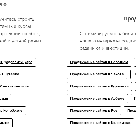
ого
Про
учитесь строить
стемные курсы
коррекции ошибок,
Оптимизируем юзабилити
ой и устной речи в
нашего интернет-продви
отдачи от инвестиций.
 в Дедоплис-Цкаро
Продвижение сайтов в Болотном
о в Суземке
Продвижение сайтов в Чехове
П
 Константиновске
Продвижение сайтов в Курильске
ьсары
Продвижение сайтов в Арбаже
 в Колобжеге
Продвижение сайтов в Рое
Прод
итане
Продвижение сайтов в Колодищах