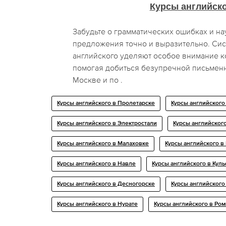
Курсы английск
Забудьте о грамматических ошибках и на
предложения точно и выразительно. Си
английского уделяют особое внимание 
помогая добиться безупречной письменн
Москве и по .
Курсы английского в Пролетарске
Курсы английского
Курсы английского в Электростали
Курсы английског
Курсы английского в Малаховке
Курсы английского в
Курсы английского в Навле
Курсы английского в Кул
Курсы английского в Десногорске
Курсы английского
Курсы английского в Нурате
Курсы английского в Ром