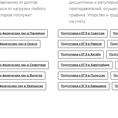
бавлению от долгов
дисциплины и регулярнос
ься от нагрузки любого
преподавателей, осущес
споров послужит
графика. Упорство и тр
на счету.
о физических лиц в Панямуне
Подготовка к ЕГЭ в Советске
Под
 физических лиц в Галиче
Подготовка к ЕГЭ в Рамони
Подг
Подготовка к ЕГЭ в Китабе
Подго
о физических лиц в Семилуках
Подготовка к ЕГЭ в Хаккулабаде
о физических лиц в Вытегре
Подготовка к ЕГЭ в Полесске
По
физических лиц в Хвалынске
Подготовка к ЕГЭ в Камышине
П