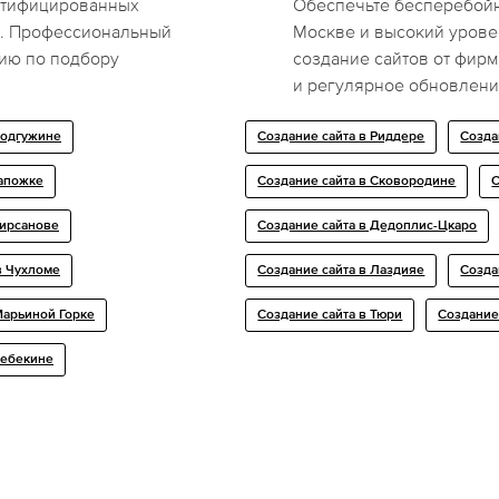
ртифицированных
Обеспечьте бесперебойн
я. Профессиональный
Москве и высокий урове
цию по подбору
создание сайтов от фир
и регулярное обновлени
Подгужине
Создание сайта в Риддере
Созда
Сапожке
Создание сайта в Сковородине
С
Кирсанове
Создание сайта в Дедоплис-Цкаро
в Чухломе
Создание сайта в Лаздияе
Созда
Марьиной Горке
Создание сайта в Тюри
Создание
Шебекине