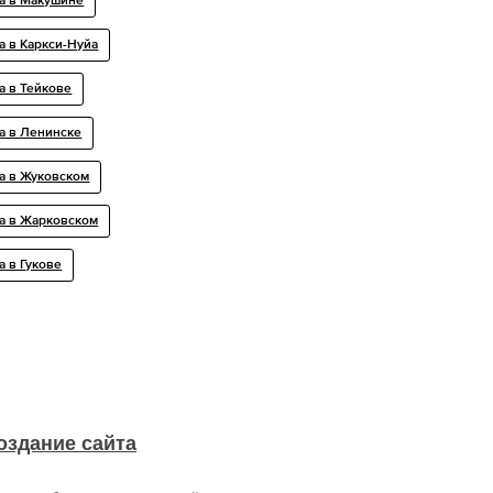
а в Макушине
а в Каркси-Нуйа
а в Тейкове
а в Ленинске
а в Жуковском
са в Жарковском
а в Гукове
оздание сайта