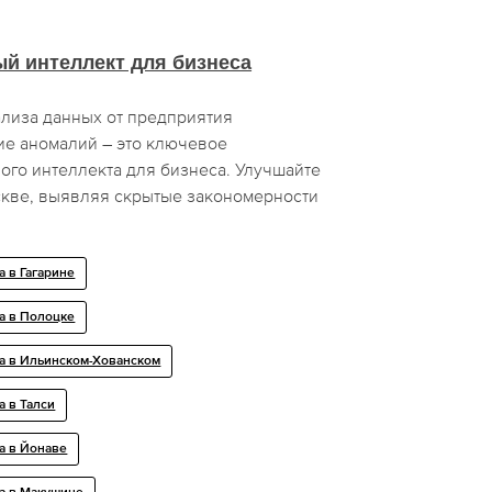
й интеллект для бизнеса
лиза данных от предприятия
е аномалий – это ключевое
ого интеллекта для бизнеса. Улучшайте
кве, выявляя скрытые закономерности
а в Гагарине
а в Полоцке
а в Ильинском-Хованском
а в Талси
а в Йонаве