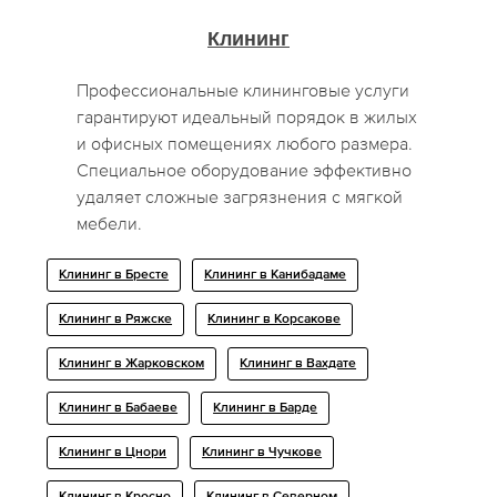
Клининг
Профессиональные клининговые услуги
гарантируют идеальный порядок в жилых
и офисных помещениях любого размера.
Специальное оборудование эффективно
удаляет сложные загрязнения с мягкой
мебели.
Клининг в Бресте
Клининг в Канибадаме
Клининг в Ряжске
Клининг в Корсакове
Клининг в Жарковском
Клининг в Вахдате
Клининг в Бабаеве
Клининг в Барде
Клининг в Цнори
Клининг в Чучкове