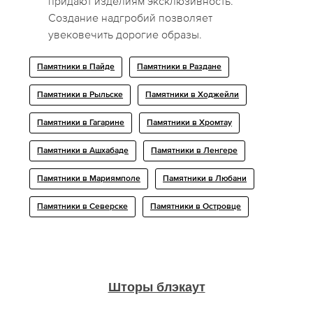
придают изделиям эксклюзивность.
Создание надгробий позволяет
увековечить дорогие образы.
Памятники в Пайде
Памятники в Раздане
Памятники в Рыльске
Памятники в Ходжейли
Памятники в Гагарине
Памятники в Хромтау
Памятники в Ашхабаде
Памятники в Ленгере
Памятники в Мариямполе
Памятники в Любани
Памятники в Северске
Памятники в Островце
Шторы блэкаут