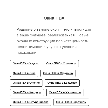
Окна ПВХ
Решение о замене окон — это инвестиция
в ваше будущее, реализованная. Новые
оконные конструкции повысят ценность
недвижимости и улучшат условия
проживания.
Окна ПВХ в Чаусах
Окна ПВХ в Сохачеве
Окна ПВХ в Оше
Окна ПВХ в Струнино
Окна ПВХ в Опочке
Окна ПВХ в Кокшетау
Окна ПВХ в Ковдоре
Окна ПВХ в Ужвянтисе
Окна ПВХ в Бутурлиновке
Окна ПВХ в Заречном