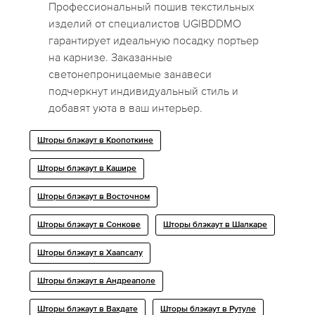
Профессиональный пошив текстильных
изделий от специалистов UGIBDDMO
гарантирует идеальную посадку портьер
на карнизе. Заказанные
светонепроницаемые занавеси
подчеркнут индивидуальный стиль и
добавят уюта в ваш интерьер.
Шторы блэкаут в Кропоткине
Шторы блэкаут в Кашире
Шторы блэкаут в Восточном
Шторы блэкаут в Сонкове
Шторы блэкаут в Шалкаре
Шторы блэкаут в Хаапсалу
Шторы блэкаут в Андреаполе
Шторы блэкаут в Вахдате
Шторы блэкаут в Рутуле