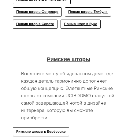
Пошив штор в Островце
Пошив штор в Ткибули
Пошив штор в Сопоте
Пошив штор в Буке
Римские шторы
Воплотите мечту об идеальном доме, где
каждая деталь гармонично дополняет
общую концепцию. Элегантные Римские
шторы от компании UGIBDDMO станут той
самой завершающей нотой в дизайне
интерьера, которую вы сможете
приобрести.
Римские шторы в Берёзовке