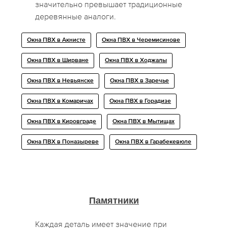
значительно превышает традиционные
деревянные аналоги.
Окна ПВХ в Акнисте
Окна ПВХ в Черемисинове
Окна ПВХ в Ширване
Окна ПВХ в Ходжалы
Окна ПВХ в Невьянске
Окна ПВХ в Заречье
Окна ПВХ в Комаричах
Окна ПВХ в Горадизе
Окна ПВХ в Кировграде
Окна ПВХ в Мытищах
Окна ПВХ в Поназыреве
Окна ПВХ в Гарабекевюле
Памятники
Каждая деталь имеет значение при