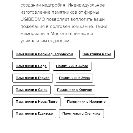
создании надгробия. Индивидуальное
изготовление памятников от фирмы
UGIBDDMO позволяет воплотить ваши
пожелания в долговечном камне. Такие
мемориалы в Москве отличаются
уникальным подходом.
Памятники в Верхнеднепровском
Памятники в Охе
Памятники в Седе
Памятники в Аксае
Памятники в Горисе
Памятники в Элва
Памятники в Сатке
Памятники в Опочке
Памятники в Новы Тарге
Памятники в Изоплите
Памятники в Гданьске
Памятники в Степняке