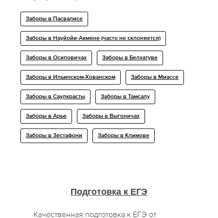
Заборы в Пасвалисе
Заборы в Науйойи-Акмяне (часто не склоняется)
Заборы в Осиповичах
Заборы в Белхатуве
Заборы в Ильинском-Хованском
Заборы в Миассе
Заборы в Саулкрасты
Заборы в Тамсалу
Заборы в Арье
Заборы в Выгоничах
Заборы в Зестафони
Заборы в Климове
Подготовка к ЕГЭ
Качественная подготовка к ЕГЭ от