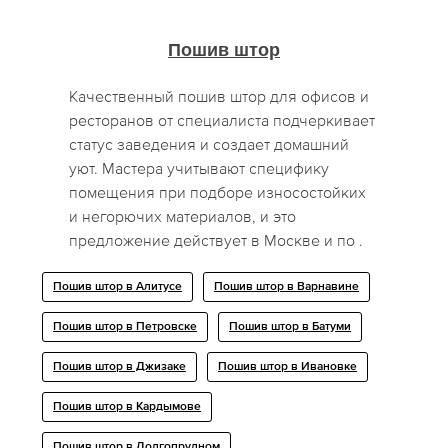
Пошив штор
Качественный пошив штор для офисов и
ресторанов от специалиста подчеркивает
статус заведения и создает домашний
уют. Мастера учитывают специфику
помещения при подборе износостойких
и негорючих материалов, и это
предложение действует в Москве и по .
Пошив штор в Алитусе
Пошив штор в Варнавине
Пошив штор в Петровске
Пошив штор в Батуми
Пошив штор в Джизаке
Пошив штор в Ивановке
Пошив штор в Кардымове
Пошив штор в Долгопрудном