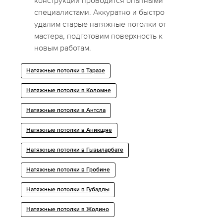
конструкций проводится опытными
специалистами. Аккуратно и быстро
удалим старые натяжные потолки от
мастера, подготовим поверхность к
новым работам.
Натяжные потолки в Таразе
Натяжные потолки в Коломне
Натяжные потолки в Антсла
Натяжные потолки в Аникщяе
Натяжные потолки в Гызыларбате
Натяжные потолки в Гробине
Натяжные потолки в Губадлы
Натяжные потолки в Жодино