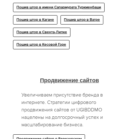
Пошив штор в имени Сапармурата Туркменбаши
Пошив штор в Кагане
Пошив штор в Ватре
Пошив штор в Свента-Липке
Пошив штор в Кесовой Горе
Продвижение сайтов
Увеличиваем присутствие бренда в
интернете. Стратегии цифрового
продвижения сайтов от UGIBDDMO
нацелены на долгосрочный успех и
масштабирование бизнеса.