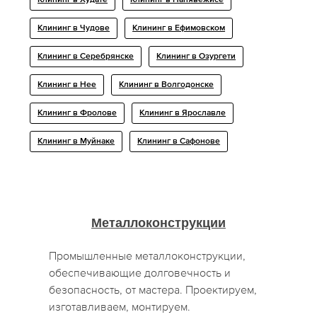
Клининг в Худате
Клининг в Панявежисе
Клининг в Чудове
Клининг в Ефимовском
Клининг в Серебрянске
Клининг в Озургети
Клининг в Нее
Клининг в Волгодонске
Клининг в Фролове
Клининг в Ярославле
Клининг в Муйнаке
Клининг в Сафонове
Металлоконструкции
Промышленные металлоконструкции,
обеспечивающие долговечность и
безопасность, от мастера. Проектируем,
изготавливаем, монтируем.