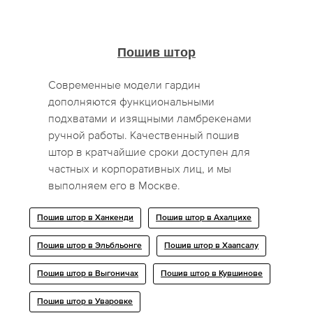
Пошив штор
Современные модели гардин
дополняются функциональными
подхватами и изящными ламбрекенами
ручной работы. Качественный пошив
штор в кратчайшие сроки доступен для
частных и корпоративных лиц, и мы
выполняем его в Москве.
Пошив штор в Ханкенди
Пошив штор в Ахалцихе
Пошив штор в Эльбльонге
Пошив штор в Хаапсалу
Пошив штор в Выгоничах
Пошив штор в Кувшинове
Пошив штор в Уваровке