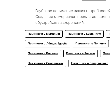
Глубокое понимание ваших потребностей
Создание мемориалов предлагает комп
обустройства захоронений.
Памятники в Мартвили
Памятники в Карпинске
Памятники в Лёндек Здруйе
Памятники в Починки
Памятники в Волхове
Памятники в Ровном
Памя
Памятники в Смолевичах
Памятники в Валерьяново