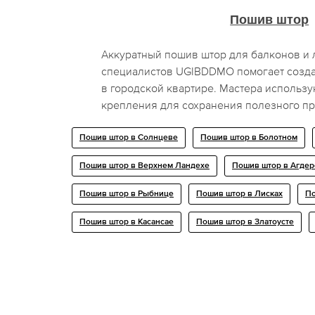
Пошив штор
Аккуратный пошив штор для балконов и 
специалистов UGIBDDMO помогает созда
в городской квартире. Мастера использ
крепления для сохранения полезного пр
Пошив штор в Солнцеве
Пошив штор в Болотном
Пошив штор в Верхнем Ландехе
Пошив штор в Агдер
Пошив штор в Рыбнице
Пошив штор в Лисках
По
Пошив штор в Касансае
Пошив штор в Златоусте