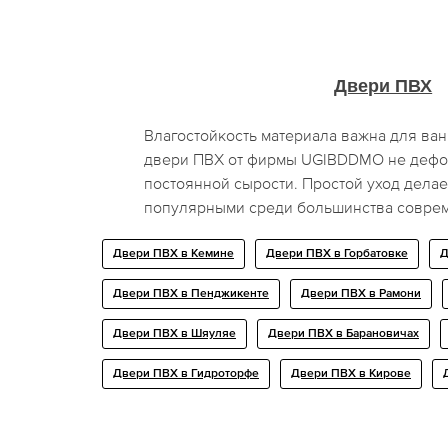
Двери ПВХ
Влагостойкость материала важна для ва
двери ПВХ от фирмы UGIBDDMO не дефор
постоянной сырости. Простой уход делае
популярными среди большинства соврем
Двери ПВХ в Кемине
Двери ПВХ в Горбатовке
Д
Двери ПВХ в Пенджикенте
Двери ПВХ в Рамони
Двери ПВХ в Шяуляе
Двери ПВХ в Барановичах
Двери ПВХ в Гидроторфе
Двери ПВХ в Кирове