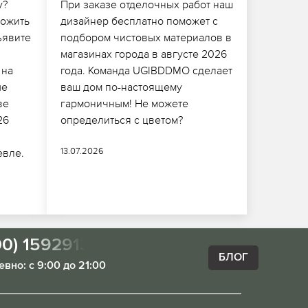
у?
При заказе отделочных работ наш
ложить
дизайнер бесплатно поможет с
ъявите
подбором чистовых материалов в
магазинах города в августе 2026
 на
года. Команда UGIBDDMO сделает
ые
ваш дом по-настоящему
ве
гармоничным! Не можете
26
определиться с цветом?
13.07.2026
евле.
00) 1592913
БЛОГ
вно: с 9:00 до 21:00