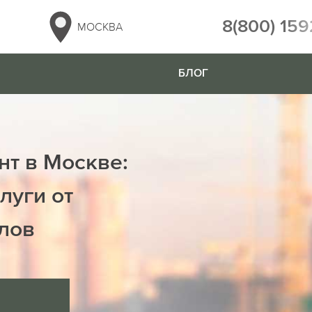
8(800) 159
МОСКВА
БЛОГ
нт в Москве:
луги от
лов