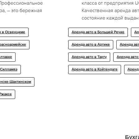
. Профессиональное
класса от предприятия 
ра, – это бережная
Качественная аренда авт
состояние каждой выдан
н в Освенциме
Аренда авто в Большей Речке
Ар
Красноармейске
Аренда авто в Артике
Аренда ав
олтавке
Аренда авто в Тарту
Аренда авто
 Силламяэ
Аренда авто в Койтендаге
Аренд
енске-Шахтинском
 Ржаксе
Бухг