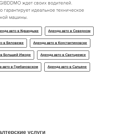
UGIBDDMO ждет своих водителей.
о гарантирует идеальное техническое
ной машины.
енда авто в Кувандыке
Аренда авто в Северном
то в Бяловеже
Аренда авто в Константиновске
 в Большей Ижоре
Аренда авто в Светциемсе
а авто в Грибановском
Аренда авто в Сальяне
алтерские услуги