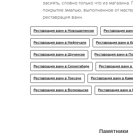
засиять, словно только что из магазина
покрытие эмалью, выполненное от масте
реставрация ванн.
Реставрация ванн в Новошахтинске
Реставрация ван
Реставрация ванн в Нефтечале
Реставрация ванн в 
Реставрация ванн в Щучинске
Реставрация ванн в П
Реставрация ванн в Серхетабаде
Реставрация ванн в
Реставрация ванн в Тресaче
Реставрация ванн в Кам
Реставрация ванн в Волковыске
Реставрация ванн в
Памятники