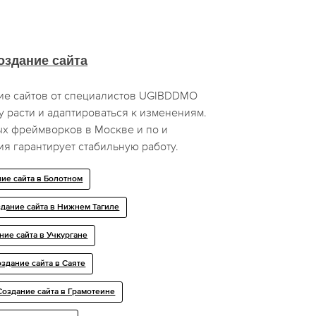
оздание сайта
ие сайтов от специалистов UGIBDDMO
 расти и адаптироваться к изменениям.
х фреймворков в Москве и по и
я гарантирует стабильную работу.
ие сайта в Болотном
дание сайта в Нижнем Тагиле
ние сайта в Учкургане
здание сайта в Саяте
Создание сайта в Грамотеине