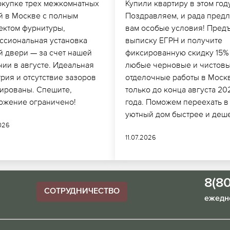
окупке трех межкомнатных
Купили квартиру в этом год
й в Москве с полным
Поздравляем, и рада пред
ектом фурнитуры,
вам особые условия! Пред
ссиональная установка
выписку ЕГРН и получите
й двери — за счет нашей
фиксированную скидку 15%
нии в августе. Идеальная
любые черновые и чистов
рия и отсутствие зазоров
отделочные работы в Моск
тированы. Спешите,
только до конца августа 20
ожение ограничено!
года. Поможем переехать в
уютный дом быстрее и деш
026
11.07.2026
8(8
СОТРУДНИЧЕСТВО
ежедне