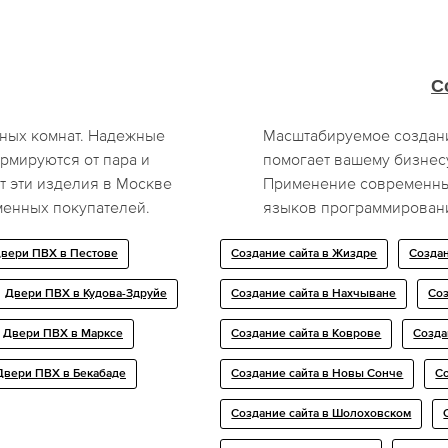
С
нных комнат. Надежные
Масштабируемое создан
мируются от пара и
помогает вашему бизнесу
т эти изделия в Москве
Применение современны
енных покупателей.
языков программировани
вери ПВХ в Пестове
Создание сайта в Жиздре
Создан
Двери ПВХ в Кудова-Здрyйе
Создание сайта в Нахчыване
Соз
Двери ПВХ в Марксе
Создание сайта в Коврове
Созда
Двери ПВХ в Бекабаде
Создание сайта в Новы Сонче
Со
Создание сайта в Шолоховском