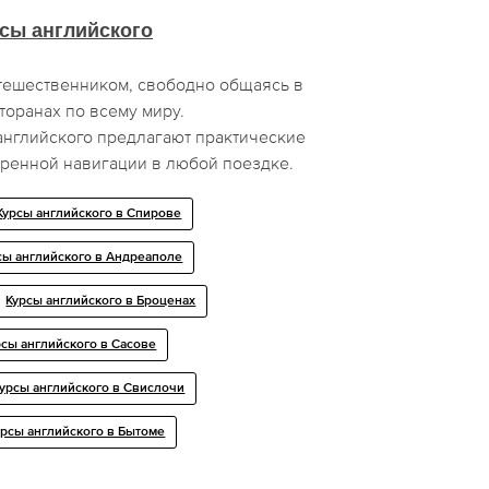
сы английского
тешественником, свободно общаясь в
торанах по всему миру.
нглийского предлагают практические
еренной навигации в любой поездке.
Курсы английского в Спирове
сы английского в Андреаполе
Курсы английского в Броценах
рсы английского в Сасове
урсы английского в Свислочи
урсы английского в Бытоме