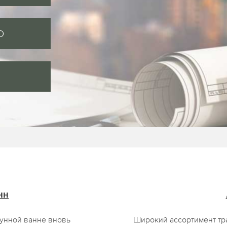
O
нн
гунной ванне вновь
Широкий ассортимент тр