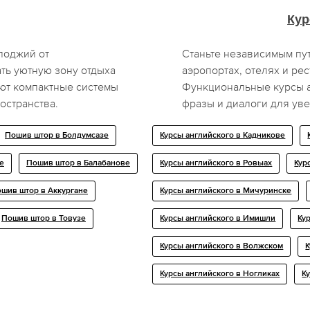
Кур
лоджий от
Станьте независимым пу
ть уютную зону отдыха
аэропортах, отелях и рес
уют компактные системы
Функциональные курсы а
остранства.
фразы и диалоги для ув
Пошив штор в Болдумсазе
Курсы английского в Кадникове
е
Пошив штор в Балабанове
Курсы английского в Ровыах
Кур
шив штор в Аккургане
Курсы английского в Мичуринске
Пошив штор в Товузе
Курсы английского в Имишли
Ку
Курсы английского в Волжском
К
Курсы английского в Ногликах
К