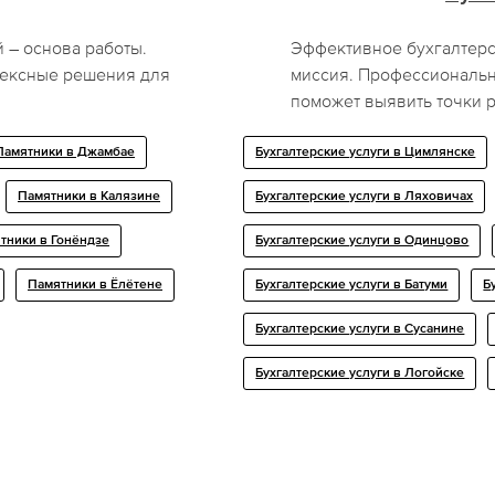
 – основа работы.
Эффективное бухгалтерс
лексные решения для
миссия. Профессиональн
поможет выявить точки р
Памятники в Джамбае
Бухгалтерские услуги в Цимлянске
Памятники в Калязине
Бухгалтерские услуги в Ляховичах
тники в Гонёндзе
Бухгалтерские услуги в Одинцово
Памятники в Ёлётене
Бухгалтерские услуги в Батуми
Б
Бухгалтерские услуги в Сусанине
Бухгалтерские услуги в Логойске