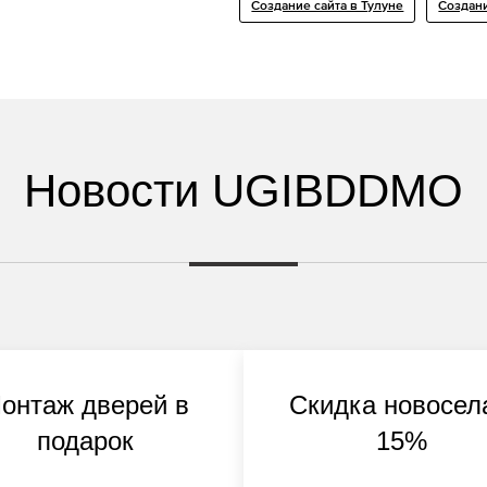
Создание сайта в Тулуне
Создани
Новости UGIBDDMO
онтаж дверей в
Скидка новосел
подарок
15%