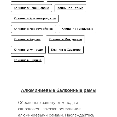
Клининг в Чаренцаване
Клининг в Тотьме
Клининг в Красногородском
Клининг в Новобурейском
Клининг в Гиждуване
Клининг в Кадоме
Клининг в Махтумкули
Клининг в Кунграде
Клининг в Саратове
Клининг в Ширине
Алюминиевые балконные рамы
Обеспечьте защиту от холода и
сквозняков, заказав остекление
алюминиевыми рамами. Наслаждайтесь