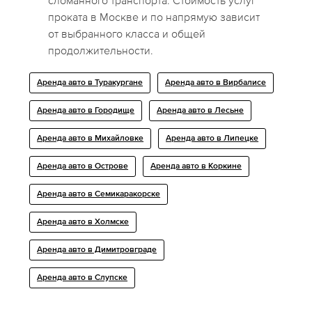
сломанного транспорта. Стоимость услуг
проката в Москве и по напрямую зависит
от выбранного класса и общей
продолжительности.
Аренда авто в Туракургане
Аренда авто в Вирбалисе
Аренда авто в Городище
Аренда авто в Лесьне
Аренда авто в Михайловке
Аренда авто в Липецке
Аренда авто в Острове
Аренда авто в Коркине
Аренда авто в Семикаракорске
Аренда авто в Холмске
Аренда авто в Димитровграде
Аренда авто в Слупске