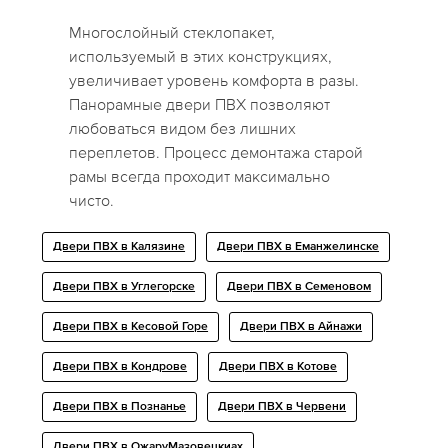
Многослойный стеклопакет,
используемый в этих конструкциях,
увеличивает уровень комфорта в разы.
Панорамные двери ПВХ позволяют
любоваться видом без лишних
переплетов. Процесс демонтажа старой
рамы всегда проходит максимально
чисто.
Двери ПВХ в Калязине
Двери ПВХ в Еманжелинске
Двери ПВХ в Углегорске
Двери ПВХ в Семеновом
Двери ПВХ в Кесовой Горе
Двери ПВХ в Айнажи
Двери ПВХ в Кондрове
Двери ПВХ в Котове
Двери ПВХ в Познанье
Двери ПВХ в Червени
Двери ПВХ в ОжаруМазовецкиах