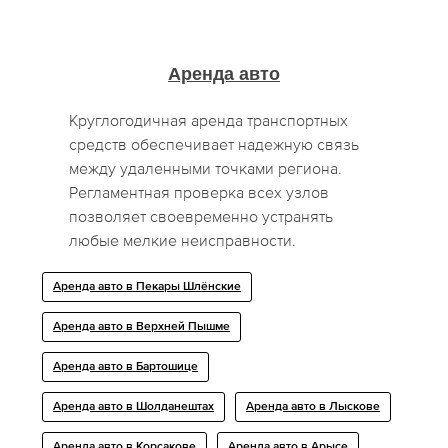
Аренда авто
Круглогодичная аренда транспортных
средств обеспечивает надежную связь
между удаленными точками региона.
Регламентная проверка всех узлов
позволяет своевременно устранять
любые мелкие неисправности.
Аренда авто в Пекары Шлёнские
Аренда авто в Верхней Пышме
Аренда авто в Бартошице
Аренда авто в Шолданештах
Аренда авто в Лыскове
Аренда авто в Корсакове
Аренда авто в Арысе