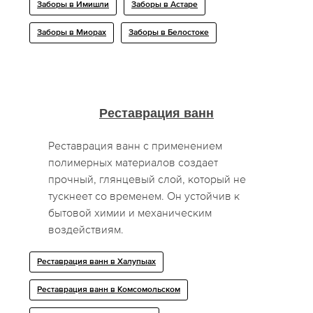
Заборы в Имишли
Заборы в Астаре
Заборы в Миорах
Заборы в Белостоке
Реставрация ванн
Реставрация ванн с применением
полимерных материалов создает
прочный, глянцевый слой, который не
тускнеет со временем. Он устойчив к
бытовой химии и механическим
воздействиям.
Реставрация ванн в Халупыах
Реставрация ванн в Комсомольском