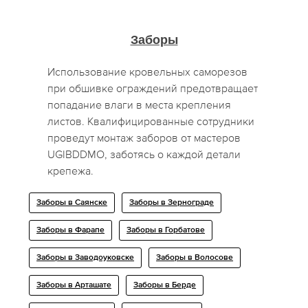
Заборы
Использование кровельных саморезов
при обшивке ограждений предотвращает
попадание влаги в места крепления
листов. Квалифицированные сотрудники
проведут монтаж заборов от мастеров
UGIBDDMO, заботясь о каждой детали
крепежа.
Заборы в Саянске
Заборы в Зернограде
Заборы в Фарапе
Заборы в Горбатове
Заборы в Заводоуковске
Заборы в Волосове
Заборы в Арташате
Заборы в Берде