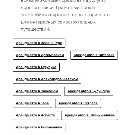
вокзале экономит средства на услугах
дорогого такси. Грамотный прокат
автомобиля открывает новые горизонты
для интересных самостоятельных
путешествий.
Аренда авто в Зелена-Гуре
Аренда авто в Артемовском
Аренда авто в Витебске
Аренда авто в Бузулуке
Аренда авто в Александре-Невском
Аренда авто в Заречном
Аренда авто в Булунгуре
Аренда авто в Таре
Аренда авто в Суздале
Аренда авто в Асбесте
Аренда авто в Шальчининкае
Аренда авто в Большевике