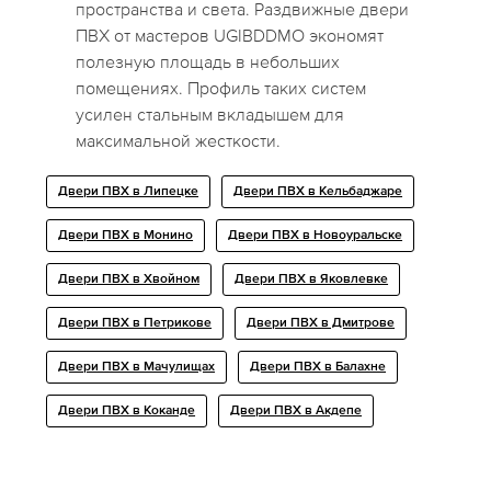
пространства и света. Раздвижные двери
ПВХ от мастеров UGIBDDMO экономят
полезную площадь в небольших
помещениях. Профиль таких систем
усилен стальным вкладышем для
максимальной жесткости.
Двери ПВХ в Липецке
Двери ПВХ в Кельбаджаре
Двери ПВХ в Монино
Двери ПВХ в Новоуральске
Двери ПВХ в Хвойном
Двери ПВХ в Яковлевке
Двери ПВХ в Петрикове
Двери ПВХ в Дмитрове
Двери ПВХ в Мачулищах
Двери ПВХ в Балахне
Двери ПВХ в Коканде
Двери ПВХ в Акдепе