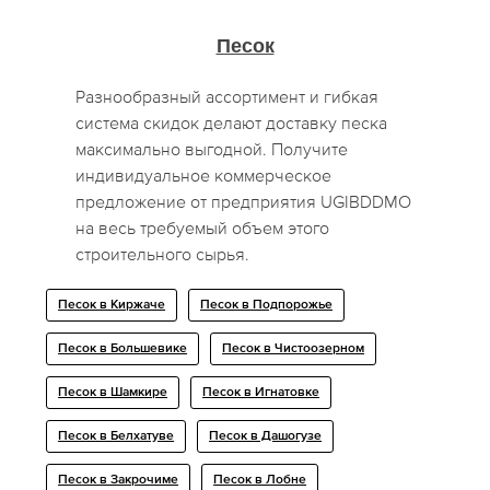
Песок
Разнообразный ассортимент и гибкая
система скидок делают доставку песка
максимально выгодной. Получите
индивидуальное коммерческое
предложение от предприятия UGIBDDMO
на весь требуемый объем этого
строительного сырья.
Песок в Киржаче
Песок в Подпорожье
Песок в Большевике
Песок в Чистоозерном
Песок в Шамкире
Песок в Игнатовке
Песок в Белхатуве
Песок в Дашогузе
Песок в Закрочиме
Песок в Лобне