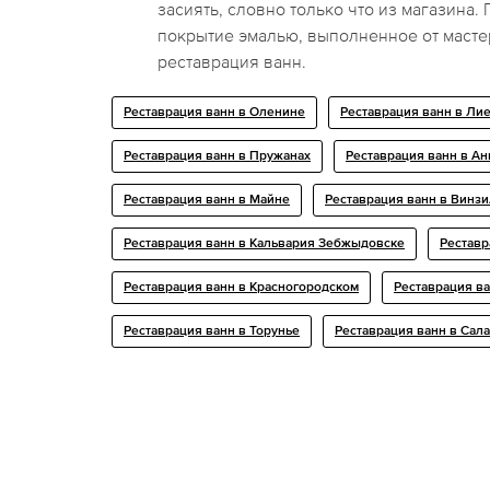
засиять, словно только что из магазина
покрытие эмалью, выполненное от масте
реставрация ванн.
Реставрация ванн в Оленине
Реставрация ванн в Ли
Реставрация ванн в Пружанах
Реставрация ванн в Ан
Реставрация ванн в Майне
Реставрация ванн в Винз
Реставрация ванн в Кальвария Зебжыдовске
Реставр
Реставрация ванн в Красногородском
Реставрация в
Реставрация ванн в Торунье
Реставрация ванн в Сал