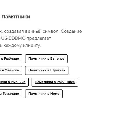
Памятники
х, создавая вечный символ. Создание
и UGIBDDMO предлагает
к каждому клиенту.
 в Рыбнице
Памятники в Вытегре
и в Эвенске
Памятники в Шумячах
ники в Рыбнике
Памятники в Рокишкисе
в Томилине
Памятники в Неме