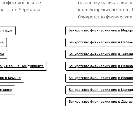
. Профессиональное
остановку начисления п
ра, – это бережная
коллекторских агентств
банкротство физических
елварде
Банкротство физических лиц в Мерср
не
Банкротство физических лиц в Себеж
или
Банкротство физических лиц в Текел
ация ванн в Пенджикенте
Банкротство физических лиц в Невел
анн в Кемине
Банкротство физических лиц в Новош
аспилсе
Банкротство физических лиц в Цахка
Банкротство физических лиц в Даугае