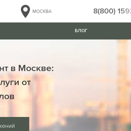
8(800) 159
МОСКВА
БЛОГ
нт в Москве:
луги от
лов
жений