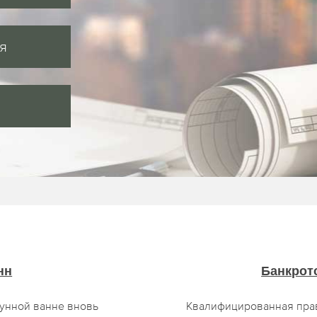
я
нн
Банкрот
гунной ванне вновь
Квалифицированная прав