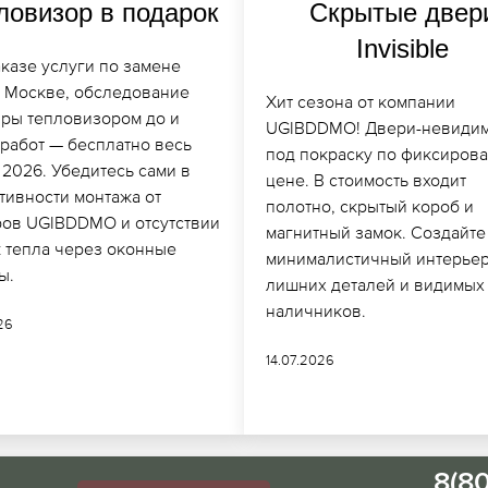
ловизор в подарок
Скрытые двер
Invisible
казе услуги по замене
в Москве, обследование
Хит сезона от компании
иры тепловизором до и
UGIBDDMO! Двери-невиди
 работ — бесплатно весь
под покраску по фиксиров
 2026. Убедитесь сами в
цене. В стоимость входит
тивности монтажа от
полотно, скрытый короб и
ров UGIBDDMO и отсутствии
магнитный замок. Создайте
к тепла через оконные
минималистичный интерьер
ы.
лишних деталей и видимых
наличников.
026
14.07.2026
8(8