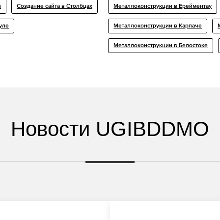
и
Создание сайта в Столбцах
Металлоконструкции в Ерейментау
уле
Металлоконструкции в Карпаче
Металлоконструкции в Белостоке
Новости UGIBDDMO