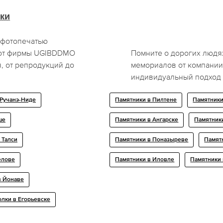
ки
 фотопечатью
 от фирмы UGIBDDMO
Помните о дорогих людя
, от репродукций до
мемориалов от компани
индивидуальный подход 
 Ручанэ-Ниде
Памятники в Пилтене
Памятники
ше
Памятники в Ангарске
Памятник
 Талси
Памятники в Поназыреве
Памят
елове
Памятники в Иловле
Памятники 
в Йонаве
лки в Егорьевске