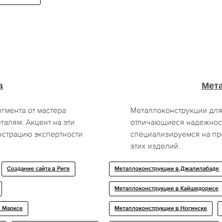
а
Мет
егмента от мастера
Металлоконструкции дл
талям. Акцент на эти
отличающиеся надежност
нстрацию экспертности
специализируемся на пр
этих изделий.
Создание сайта в Риге
Металлоконструкции в Джалилабаде
Металлоконструкции в Кайшядорисе
в Марксе
Металлоконструкции в Ногинске