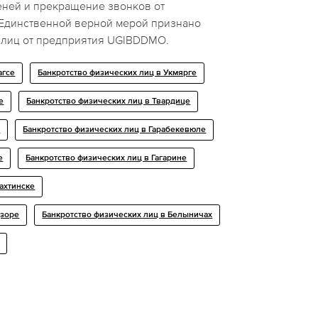
еней и прекращение звонков от
. Единственной верной мерой признано
 лиц от предприятия UGIBDDMO.
агсе
Банкротство физических лиц в Укмярге
е
Банкротство физических лиц в Твардице
и
Банкротство физических лиц в Гарабекевюле
е
Банкротство физических лиц в Гагарине
ахтинске
дзоре
Банкротство физических лиц в Белыничах