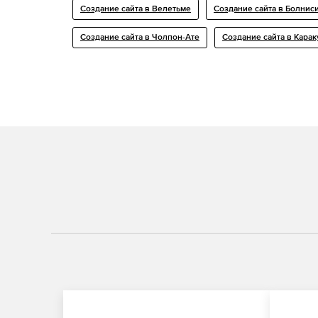
Создание сайта в Велетьме
Создание сайта в Болнис
Создание сайта в Чолпон-Ате
Создание сайта в Карак