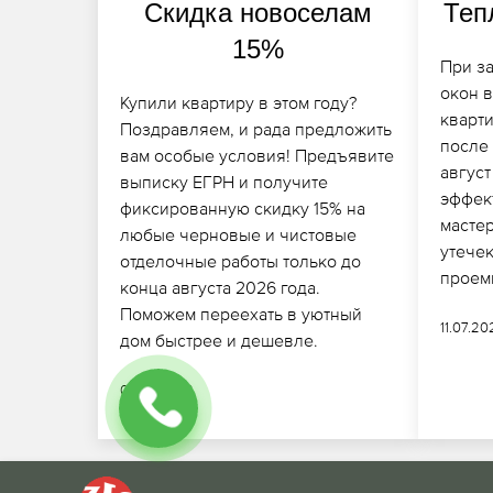
Скидка новоселам
Теп
15%
При за
окон 
Купили квартиру в этом году?
кварт
Поздравляем, и рада предложить
после
вам особые условия! Предъявите
август
выписку ЕГРН и получите
эффек
фиксированную скидку 15% на
масте
любые черновые и чистовые
утече
отделочные работы только до
проем
конца августа 2026 года.
Поможем переехать в уютный
11.07.2
дом быстрее и дешевле.
08.07.2026