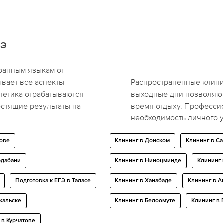
ГЭ
транным языкам от
ывает все аспекты
Распространенные клини
онетика отрабатываются
выходные дни позволяют
естящие результаты на
время отдыху. Професси
необходимость личного у
лове
Клининг в Донском
Клининг в С
рдабани
Клининг в Ниноцминде
Клининг 
Подготовка к ЕГЭ в Таласе
Клининг в Ханабаде
Клининг в А
йкальске
Клининг в Белоомуте
Клининг в
 в Курчатове