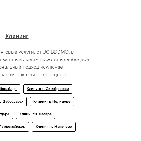
Клининг
нговые услуги, от UGIBDDMO, в
 занятым людям посвятить свободное
ональный подход исключает
частия заказчика в процессе.
абирабаде
Клининг в Октябрьском
в Дубоссарах
Клининг в Нелидове
гдере
Клининг в Жагаре
 Первомайском
Клининг в Нaлэчoве