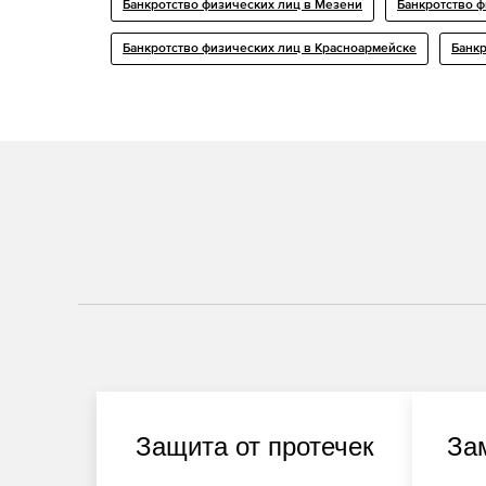
Банкротство физических лиц в Мезени
Банкротство 
Банкротство физических лиц в Красноармейске
Банкр
Защита от протечек
За