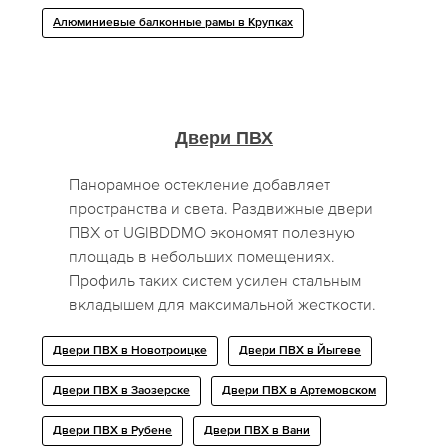
Алюминиевые балконные рамы в Крупках
Двери ПВХ
Панорамное остекление добавляет
пространства и света. Раздвижные двери
ПВХ от UGIBDDMO экономят полезную
площадь в небольших помещениях.
Профиль таких систем усилен стальным
вкладышем для максимальной жесткости.
Двери ПВХ в Новотроицке
Двери ПВХ в Йыгеве
Двери ПВХ в Заозерске
Двери ПВХ в Артемовском
Двери ПВХ в Рубене
Двери ПВХ в Вани