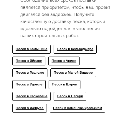
Соблюдение всех сроков поставки
является приоритетом, чтобы ваш проект
двигался без задержек. Получите
качественную доставку песка, который
идеально подойдет для выполнения
ваших строительных работ.
Песок в Камышине
Песок в Кельбаджаре
Песок в Яйпане
Песок в Аниве
Песок в Герложе
Песок в Малой Вишере
Песок в Удомле
Песок в Шурчи
Песок в Каскелене
Песок в Цагери
Песок в Жешуве
Песок в Каменске-Уральском