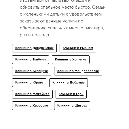
избавиться от пылевых клещей и
обновить спальное место быстро. Семьи
с маленькими детьми с удовольствием
заказывают данные услуги по
обновлению спальных мест, от мастера,
раз в полгода.
Клининг в Дондюшанах
Клининг в Рыбном
Клининг в Ткибули
Клининг в Холмске
Клининг в Ахалцихе
Клининг в Менделеевске
Клининг в Юрате
Клининг в Добруше
Клининг в Мажейкяе
Клининг в Гори
Клининг в Харовске
Клининг в Щиграх