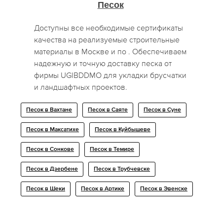
Песок
Доступны все необходимые сертификаты
качества на реализуемые строительные
материалы в Москве и по . Обеспечиваем
надежную и точную доставку песка от
фирмы UGIBDDMO для укладки брусчатки
и ландшафтных проектов.
Песок в Вахтане
Песок в Саяте
Песок в Суне
Песок в Максатихе
Песок в Куйбышеве
Песок в Сонкове
Песок в Темире
Песок в Дзербене
Песок в Трубчевске
Песок в Шеки
Песок в Артике
Песок в Эвенске