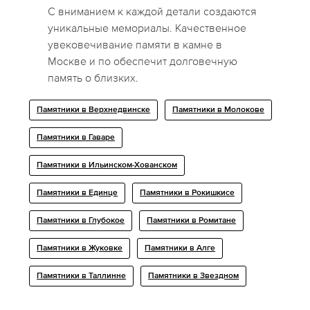
С вниманием к каждой детали создаются
уникальные мемориалы. Качественное
увековечивание памяти в камне в
Москве и по обеспечит долговечную
память о близких.
Памятники в Верхнедвинске
Памятники в Молокове
Памятники в Гаваре
Памятники в Ильинском-Хованском
Памятники в Единце
Памятники в Рокишкисе
Памятники в Глубокое
Памятники в Ромитане
Памятники в Жуковке
Памятники в Алге
Памятники в Таллинне
Памятники в Звездном