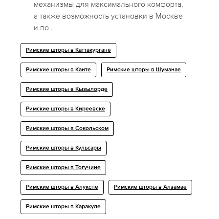
механизмы для максимального комфорта,
а также возможность установки в Москве
и по .
Римские шторы в Каттакургане
Римские шторы в Канте
Римские шторы в Шуманае
Римские шторы в Кызылорде
Римские шторы в Киреевске
Римские шторы в Сокольском
Римские шторы в Кульсары
Римские шторы в Тогучине
Римские шторы в Алуксне
Римские шторы в Алзамае
Римские шторы в Каракуле