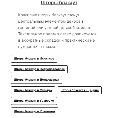
Шторы блэкаут
Красивые шторы блэкаут станут
центральным элементом декора в
гостиной или уютной детской комнате.
Текстильное полотно легко драпируется
в аккуратные складки и практически не
нуждается в глажке.
Шторы блэкаут в Искитиме
Шторы блэкаут в Петропавловске
Шторы блэкаут в Дондюшанах
Шторы блэкаут в Сланцах
Шторы блэкаут в Щецине
Шторы блэкаут в Уваровке
Шторы блэкаут в Ровеньках