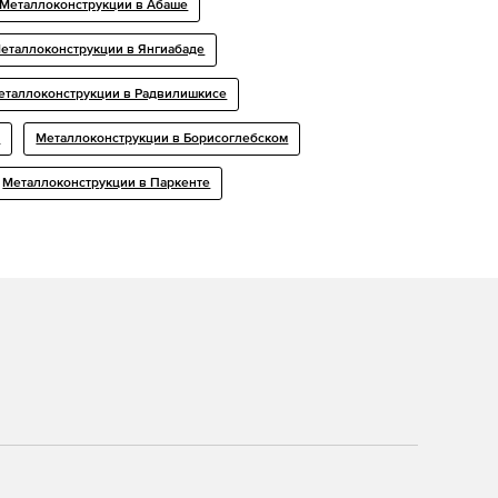
Металлоконструкции в Абаше
еталлоконструкции в Янгиабаде
еталлоконструкции в Радвилишкисе
е
Металлоконструкции в Борисоглебском
Металлоконструкции в Паркенте