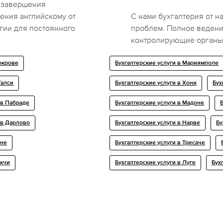
 завершения
ения английскому от
С нами бухгалтерия от н
гии для постоянного
проблем. Полное ведение
контролирующие органы 
окрове
Бухгалтерские услуги в Мариямполе
Талси
Бухгалтерские услуги в Хони
Бух
 в Пабраде
Бухгалтерские услуги в Мадоне
 в Дарлово
Бухгалтерские услуги в Нарве
Бу
ене
Бухгалтерские услуги в Тресaче
акчи
Бухгалтерские услуги в Луге
Бух