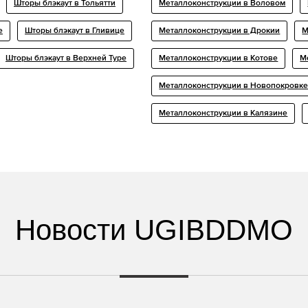
Шторы блэкаут в Тольятти
Металлоконструкции в Воловом
е
Шторы блэкаут в Гливице
Металлоконструкции в Дрокии
М
Шторы блэкаут в Верхней Туре
Металлоконструкции в Котове
М
Металлоконструкции в Новопокровк
Металлоконструкции в Калязине
Новости UGIBDDMO