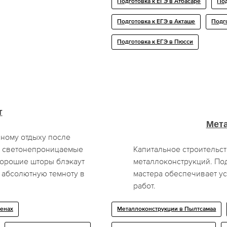
Подготовка к ЕГЭ в Атбасаре
Под
Подготовка к ЕГЭ в Акташе
Подг
Подготовка к ЕГЭ в Пюсси
т
Мет
ному отдыху после
о светонепроницаемые
Капитальное строительс
Хорошие шторы блэкаут
металлоконструкций. По
 абсолютную темноту в
мастера обеспечивает ус
работ.
ренах
Металлоконструкции в Пылтсамаа