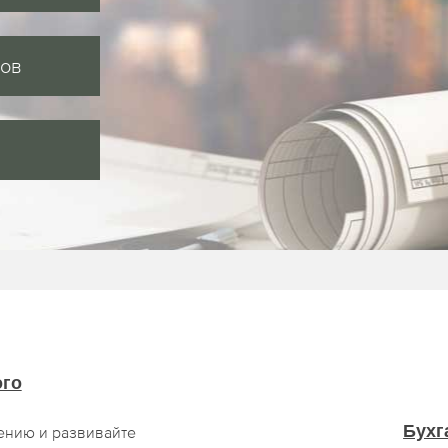
сов
ого
Бухг
ению и развивайте