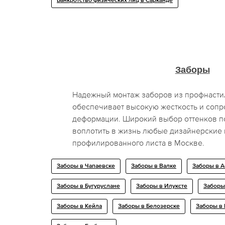
Банкротство физических лиц в Сарканде
Заборы
Надежный монтаж заборов из профнасти
обеспечивает высокую жесткость и сопр
деформации. Широкий выбор оттенков п
воплотить в жизнь любые дизайнерские 
профилированного листа в Москве.
Заборы в Чапаевске
Заборы в Валке
Заборы в А
Заборы в Бугуруслане
Заборы в Илуксте
Заборы
Заборы в Кейла
Заборы в Белозерске
Заборы в