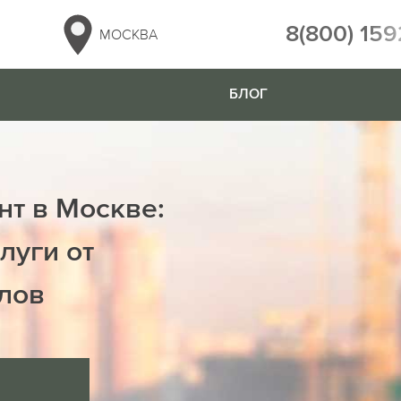
8(800) 159
МОСКВА
БЛОГ
нт в Москве:
луги от
лов