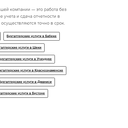
ашей компании — это работа без
 учета и сдача отчетности в
осуществляются точно в срок.
Бухгалтерские услуги в Бабеке
галтерские услуги в Шеки
Бухгалтерские услуги в Учкудуке
хгалтерские услуги в Краснознаменске
Бухгалтерские услуги в Дманиси
галтерские услуги в Бустоне