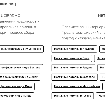
ких лиц
На
ов UGIBDDMO
давления кредиторов и
зированная помощь в
Освежите ваш интерьер 
орит процесс сбора
Предлагаем широкий спе
подход к каждому клиен
 физических лиц в Ульяновске
Натяжные потолки в Икшкиле
Н
Натяжные потолки в Виле
Натяж
тво физических лиц в Вахтане
Натяжные потолки в Ярцеве
Нат
тво физических лиц в Денау
Натяжные потолки в Заславле
Н
 физических лиц в Пиле
Натяжные потолки в Миколайкиах
физических лиц в Тынде
Натяжные потолки в Гусаре
Натя