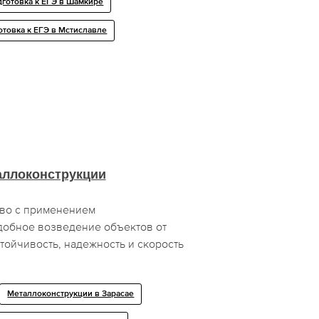
готовка к ЕГЭ в Шамкире
отовка к ЕГЭ в Мстиславле
аллоконструкции
тво с применением
добное возведение объектов от
тойчивость, надежность и скорость
Металлоконструкции в Зарасае