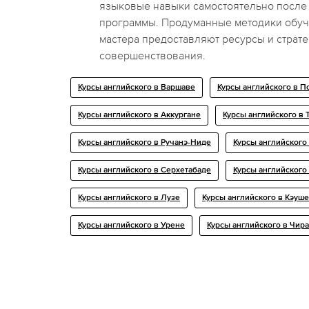
языковые навыки самостоятельно после
программы. Продуманные методики обуч
мастера предоставляют ресурсы и страте
совершенствования.
Курсы английского в Варшаве
Курсы английского в П
Курсы английского в Аккургане
Курсы английского в 
Курсы английского в Ручанэ-Ниде
Курсы английского
Курсы английского в Серхетабаде
Курсы английского
Курсы английского в Лузе
Курсы английского в Кэуш
Курсы английского в Урене
Курсы английского в Чир