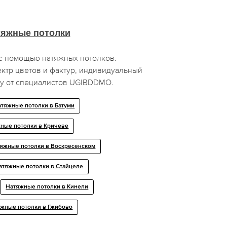
тяжные потолки
с помощью натяжных потолков.
ктр цветов и фактур, индивидуальный
ту от специалистов UGIBDDMO.
атяжные потолки в Батуми
ные потолки в Кричеве
яжные потолки в Воскресенском
атяжные потолки в Стайцеле
Натяжные потолки в Кинели
жные потолки в Гжибово