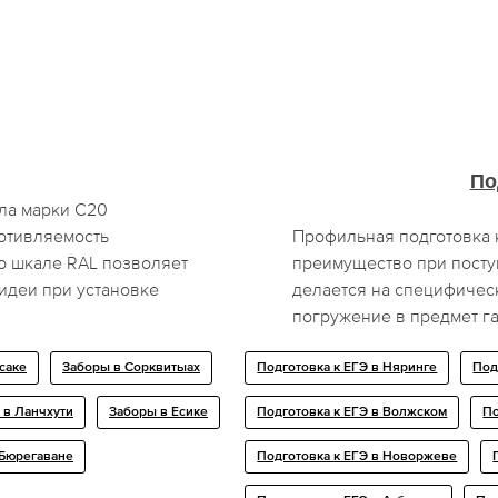
По
ла марки С20
отивляемость
Профильная подготовка 
о шкале RAL позволяет
преимущество при посту
идеи при установке
делается на специфическ
погружение в предмет га
саке
Заборы в Сорквитыах
Подготовка к ЕГЭ в Няринге
Под
 в Ланчхути
Заборы в Есике
Подготовка к ЕГЭ в Волжском
По
 Бюрегаване
Подготовка к ЕГЭ в Новоржеве