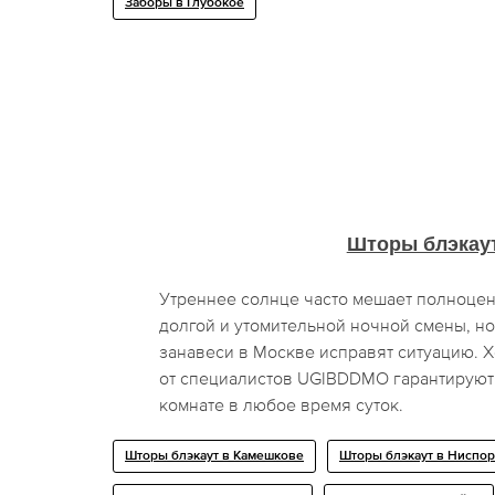
Заборы в Глубокое
Шторы блэкау
Утреннее солнце часто мешает полноцен
долгой и утомительной ночной смены, н
занавеси в Москве исправят ситуацию. 
от специалистов UGIBDDMO гарантируют
комнате в любое время суток.
Шторы блэкаут в Камешкове
Шторы блэкаут в Ниспо