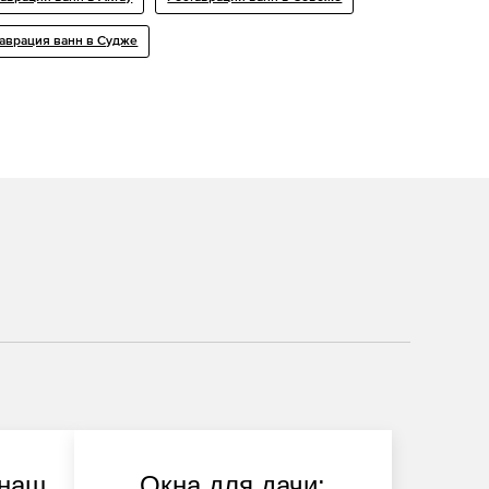
аврация ванн в Судже
 наш
Окна для дачи: