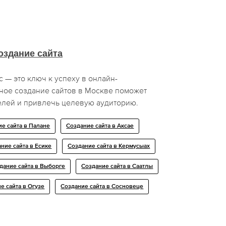
оздание сайта
— это ключ к успеху в онлайн-
нное создание сайтов в Москве поможет
елей и привлечь целевую аудиторию.
е сайта в Палане
Создание сайта в Аксае
ние сайта в Есике
Создание сайта в Кермусыах
дание сайта в Выборге
Создание сайта в Саатлы
е сайта в Огузе
Создание сайта в Сосновеце