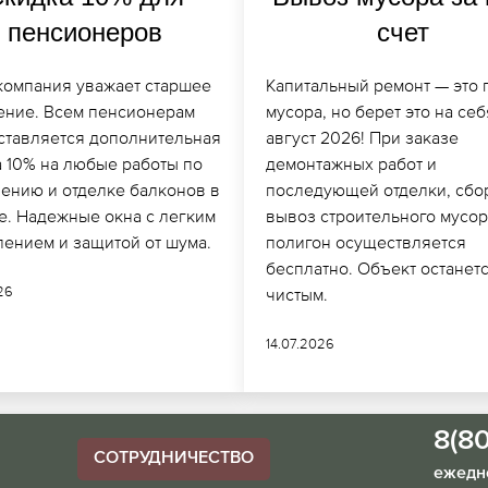
пенсионеров
счет
компания уважает старшее
Капитальный ремонт — это 
ение. Всем пенсионерам
мусора, но берет это на себ
ставляется дополнительная
август 2026! При заказе
а 10% на любые работы по
демонтажных работ и
лению и отделке балконов в
последующей отделки, сбо
те. Надежные окна с легким
вывоз строительного мусор
лением и защитой от шума.
полигон осуществляется
бесплатно. Объект останет
026
чистым.
14.07.2026
8(8
СОТРУДНИЧЕСТВО
ежедне