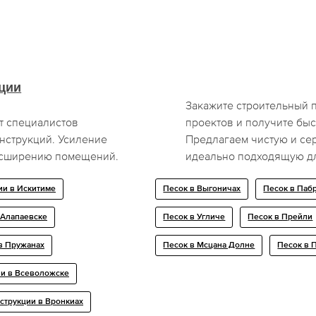
ции
Закажите строительный 
т специалистов
проектов и получите быс
нструкций. Усиление
Предлагаем чистую и се
асширению помещений.
идеально подходящую дл
ии в Искитиме
Песок в Выгоничах
Песок в Паб
 Алапаевске
Песок в Угличе
Песок в Прейли
в Пружанах
Песок в Мсцана Долне
Песок в 
и в Всеволожске
струкции в Вронкиах