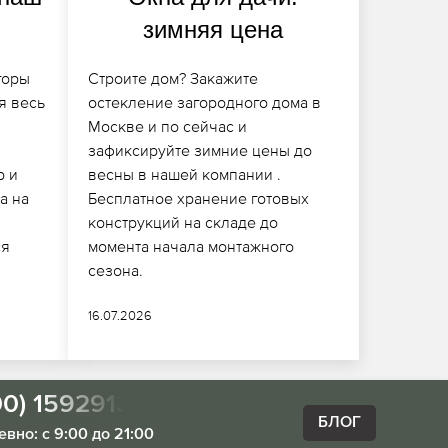
зимняя цена
горы
Строите дом? Закажите
я весь
остекление загородного дома в
Москве и по сейчас и
зафиксируйте зимние цены до
р и
весны в нашей компании .
а на
Бесплатное хранение готовых
конструкций на складе до
ся
момента начала монтажного
сезона.
16.07.2026
00) 1592913
БЛОГ
вно: с 9:00 до 21:00