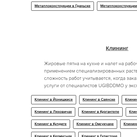
Металлоконструкции в Гданьске
Металлоконструкции
Клининг
Жировые пятна на кухне и налет на рабо
применением специализированных раст
сложность работ учитывается, когда за
услуги от специалистов UGIBDDMO у экс
Клининг в Йонишкисе
Клининг в Саянске
Клинин
Клининг в Ляховичах
Клининг в Кургантепе
Клин
Клининг в Кулдиге
Клининг в Омсукчане
Клинин
Клининг в Кермусыах
Клининг в Гулистоне