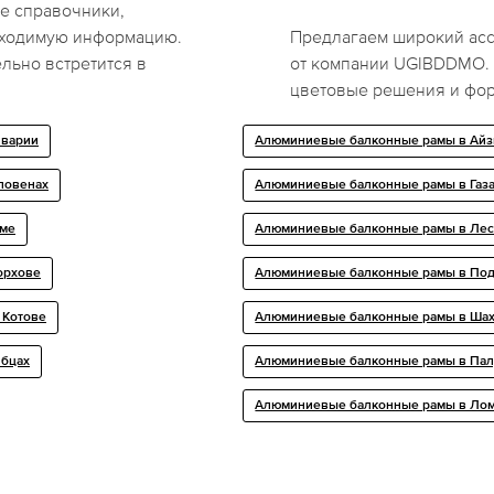
е справочники,
бходимую информацию.
Предлагаем широкий ас
ельно встретится в
от компании UGIBDDMO. 
цветовые решения и фо
лварии
Алюминиевые балконные рамы в Айз
Яловенах
Алюминиевые балконные рамы в Газ
име
Алюминиевые балконные рамы в Ле
орхове
Алюминиевые балконные рамы в По
 Котове
Алюминиевые балконные рамы в Ша
лбцах
Алюминиевые балконные рамы в Пал
Алюминиевые балконные рамы в Ло