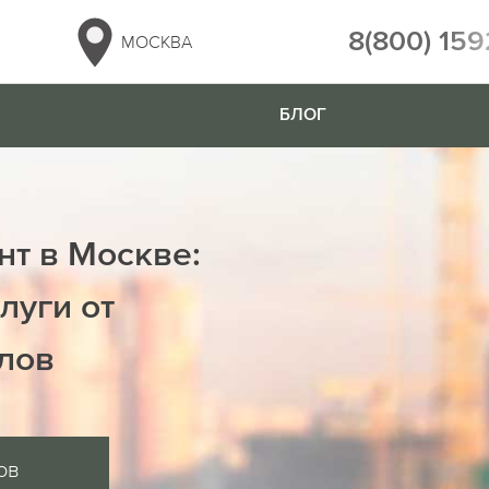
8(800) 159
МОСКВА
БЛОГ
нт в Москве:
луги от
лов
ов