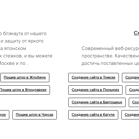
С
 блэкаута от нашего
и защиту от яркого
на японском
Современный веб-ресурс 
 стежков, и вы можете
пространстве. Качестве
оскве и по .
достичь поставленных ц
Пошив штор в Жлобине
Создание сайта в Томске
Создани
Пошив штор в Влоцлавеке
Создание сайта в Понырях
Созда
Создание сайта в Бартошице
Соз
узе
Пошив штор в Чаусах
Создание сайта в Кагуле
Создани