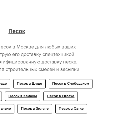
Песок
песок в Москве для любых ваших
трую его доставку спецтехникой.
ртифицированную доставку песка,
я строительных смесей и засыпки.
раде
Песок в Шуше
Песок в Слободском
Песок в Камаши
Песок в Евлахе
Палане
Песок в Зилупе
Песок в Сатке