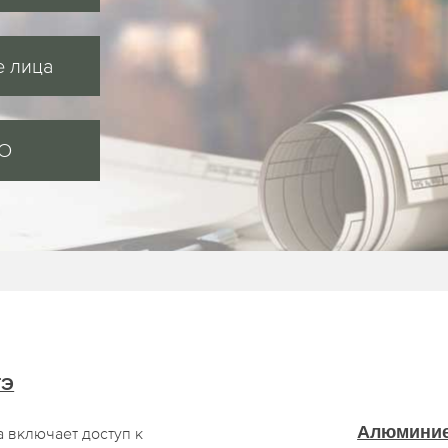
 лица
MO
ГЭ
Алюминие
а включает доступ к