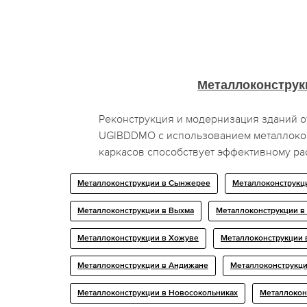
Металлоконструк
Реконструкция и модернизация зданий о
UGIBDDMO с использованием металлоко
каркасов способствует эффективному р
Металлоконструкции в Сынжерее
Металлоконструкц
Металлоконструкции в Выхма
Металлоконструкции в
Металлоконструкции в Хожуве
Металлоконструкции 
Металлоконструкции в Андижане
Металлоконструкци
Металлоконструкции в Новосокольниках
Металлокон