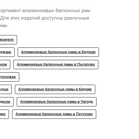
сортимент алюминиевых балконных рам
Для этих изделий доступны различные
рмы.
краукле
аджаке
Алюминиевые балконные рамы в Крупках
сном
Алюминиевые балконные рамы в Пыталове
дпорожье
хунье
Алюминиевые балконные рамы в Кадоме
диски
Алюминиевые балконные рамы в Чагоде
мже
Алюминиевые балконные рамы в Петухове