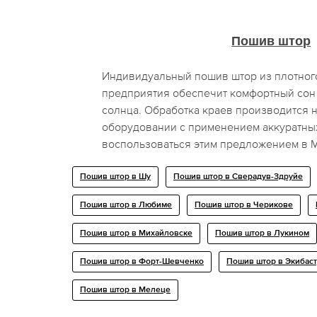
Пошив штор
Индивидуальный пошив штор из плотного
предприятия обеспечит комфортный сон 
солнца. Обработка краев производится 
оборудовании с применением аккуратных
воспользоваться этим предложением в М
Пошив штор в Шу
Пошив штор в Сверадув-Здруйе
Пошив штор в Любиме
Пошив штор в Черикове
Пошив штор в Михайловске
Пошив штор в Лукином
Пошив штор в Форт-Шевченко
Пошив штор в Экибаст
Пошив штор в Мелеце