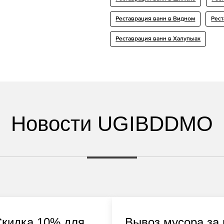
Реставрация ванн в Видном
Рест
Реставрация ванн в Халупыах
Новости UGIBDDMO
Скидка 10% для
Вывоз мусора за