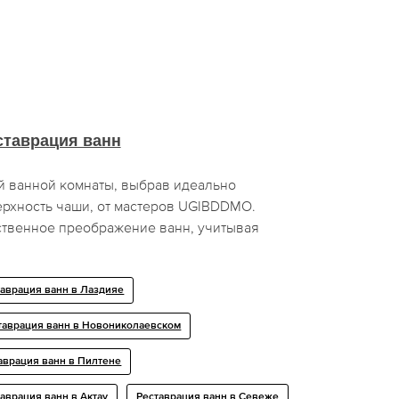
ставрация ванн
й ванной комнаты, выбрав идеально
рхность чаши, от мастеров UGIBDDMO.
ственное преображение ванн, учитывая
таврация ванн в Лаздияе
таврация ванн в Новониколаевском
аврация ванн в Пилтене
аврация ванн в Актау
Реставрация ванн в Севеже