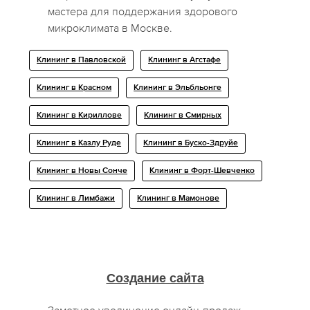
мастера для поддержания здорового
микроклимата в Москве.
Клининг в Павловской
Клининг в Агстафе
Клининг в Красном
Клининг в Эльбльонге
Клининг в Кириллове
Клининг в Смирных
Клининг в Казлу Руде
Клининг в Буско-Здруйе
Клининг в Новы Сонче
Клининг в Форт-Шевченко
Клининг в Лимбажи
Клининг в Мамонове
Создание сайта