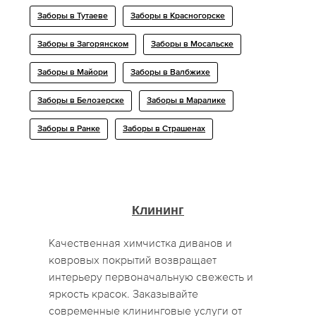
Заборы в Тутаеве
Заборы в Красногорске
Заборы в Загорянском
Заборы в Мосальске
Заборы в Майори
Заборы в Валбжихе
Заборы в Белозерске
Заборы в Маралике
Заборы в Ранке
Заборы в Страшенах
Клининг
Качественная химчистка диванов и
ковровых покрытий возвращает
интерьеру первоначальную свежесть и
яркость красок. Заказывайте
современные клининговые услуги от