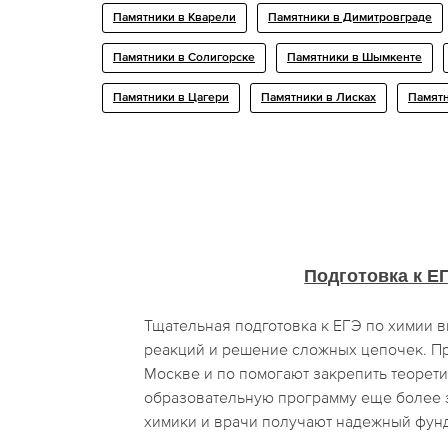
Памятники в Кварели
Памятники в Димитровграде
Памятники в Солигорске
Памятники в Шымкенте
Памятники в Цагери
Памятники в Лисках
Памятн
Подготовка к Е
Тщательная подготовка к ЕГЭ по химии 
реакций и решение сложных цепочек. Пр
Москве и по помогают закрепить теорети
образовательную программу еще более 
химики и врачи получают надежный фунд