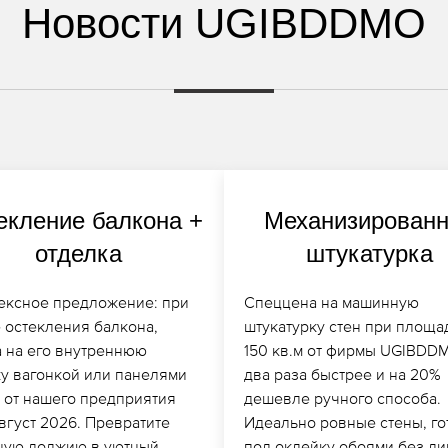
Новости UGIBDDMO
екление балкона +
Механизирован
отделка
штукатурка
ексное предложение: при
Спеццена на машинную
 остекления балкона,
штукатурку стен при площа
а на его внутреннюю
150 кв.м от фирмы UGIBDD
ку вагонкой или панелями
два раза быстрее и на 20%
 от нашего предприятия
дешевле ручного способа.
вгуст 2026. Превратите
Идеально ровные стены, г
ную лоджию в уютный
под оклейку обоями без л