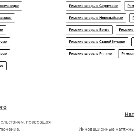
овокузнецке
Римские шторы в Серпухове
Рим
Балхаше
Римские шторы в Новозыбкове
зе
Римские шторы в Венте
Римские
руме
Римские шторы в Старой Кулатке
сове
Римские шторы в Ряпине
Римски
ре
ого
На
овольствием, превращая
ключение.
Инновационные натяжные