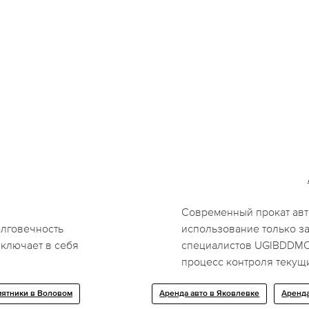
Современный прокат авт
олговечность
использование только за
ключает в себя
специалистов UGIBDDMO.
процесс контроля текущ
ятники в Воловом
Аренда авто в Яковлевке
Аренда