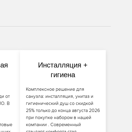
ная
Инсталляция +
гигиена
Комплексное решение для
ди от
санузла: инсталляция, унитаз и
MO. В
гигиенический душ со скидкой
25% только до конца августа 2026
при покупке набором в нашей
отовые
компании . Современный
ишних
стандарт комфорта стал