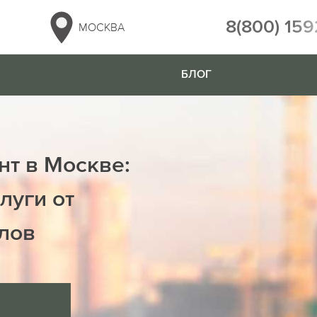
8(800) 159
МОСКВА
БЛОГ
нт в Москве:
луги от
лов