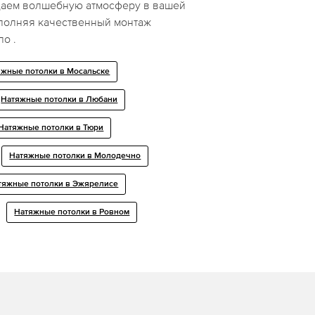
даем волшебную атмосферу в вашей
ыполняя качественный монтаж
о .
яжные потолки в Мосальске
Натяжные потолки в Любани
Натяжные потолки в Тюри
Натяжные потолки в Молодечно
тяжные потолки в Эжярелисе
Натяжные потолки в Ровном