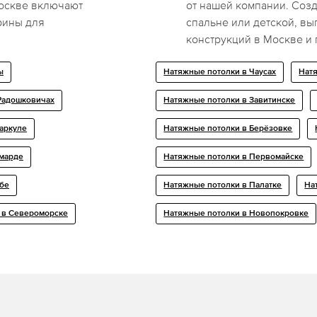
Москве включают
от нашей компании. Соз
рины для
спальне или детской, в
конструкций в Москве и п
ы
Натяжные потолки в Чаусах
Нат
 Радошковичах
Натяжные потолки в Завитинске
баркуле
Натяжные потолки в Берёзовке
Смарде
Натяжные потолки в Первомайске
ебе
Натяжные потолки в Палатке
На
о в Североморске
Натяжные потолки в Новопокровке