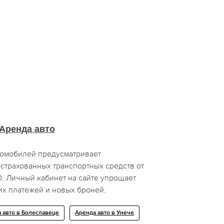
Аренда авто
омобилей предусматривает
страхованных транспортных средств от
 Личный кабинет на сайте упрощает
их платежей и новых броней.
 авто в Болеславеце
Аренда авто в Унече