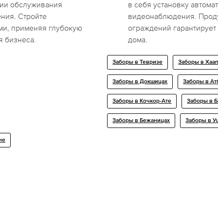
гии обслуживания
в себя установку автома
ения. Стройте
видеонаблюдения. Проду
ми, применяя глубокую
ограждений гарантирует
я бизнеса.
дома.
Заборы в Тевризе
Заборы в Хаа
Заборы в Докшицах
Заборы в Ат
Заборы в Кочкор-Ате
Заборы в Б
Заборы в Бежаницах
Заборы в У
не