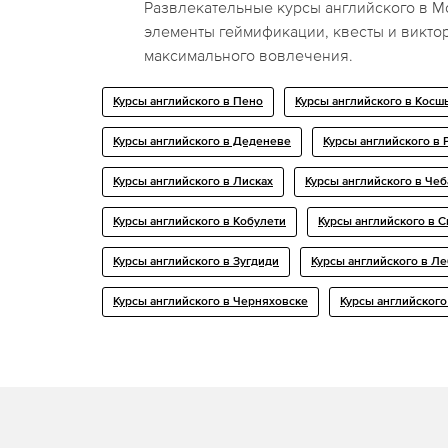
Развлекательные курсы английского в 
элементы геймификации, квесты и викто
максимального вовлечения.
Курсы английского в Пено
Курсы английского в Косш
Курсы английского в Деденеве
Курсы английского в
Курсы английского в Лисках
Курсы английского в Че
Курсы английского в Кобулети
Курсы английского в 
Курсы английского в Зугдиди
Курсы английского в Л
Курсы английского в Черняховске
Курсы английског