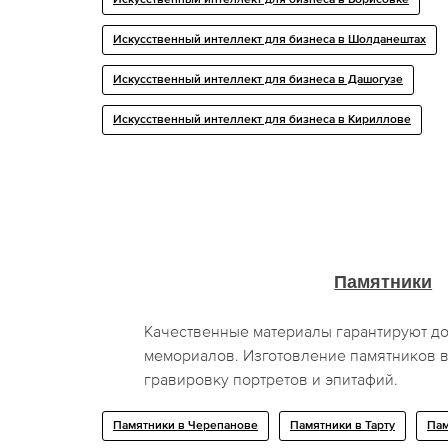
Искусственный интеллект для бизнеса в Шолданештах
Искусственный интеллект для бизнеса в Дашогузе
Искусственный интеллект для бизнеса в Кириллове
Памятники
Качественные материалы гарантируют д
мемориалов. Изготовление памятников в
гравировку портретов и эпитафий.
Памятники в Черепанове
Памятники в Тарту
Пам