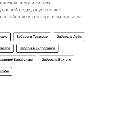
тических ворот и систем
манный подход к установке
 спокойствие и комфорт всем жильцам
псалу
Заборы в Тарасово
Заборы в Лебе
басаре
Заборы в Гидроторфе
азарном Карабулаке
Заборы в Вохтоге
штобе