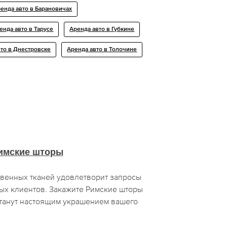
енда авто в Барановичах
енда авто в Тарусе
Аренда авто в Губкине
то в Днестровске
Аренда авто в Толочине
имские шторы
венных тканей удовлетворит запросы
ых клиентов. Закажите Римские шторы
танут настоящим украшением вашего