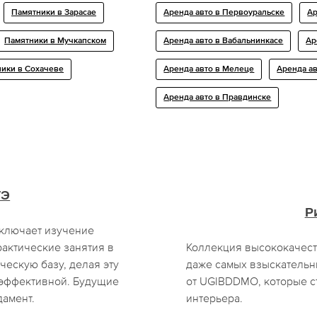
Памятники в Зарасае
Аренда авто в Первоуральске
Ар
Памятники в Мучкапском
Аренда авто в Вабальнинкасе
Ар
ики в Сохачеве
Аренда авто в Мелеце
Аренда ав
Аренда авто в Правдинске
ГЭ
Р
включает изучение
актические занятия в
Коллекция высококачест
ческую базу, делая эту
даже самых взыскательн
эффективной. Будущие
от UGIBDDMO, которые с
амент.
интерьера.