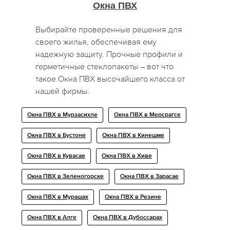
Окна ПВХ
Выбирайте проверенные решения для
своего жилья, обеспечивая ему
надежную защиту. Прочные профили и
герметичные стеклопакеты – вот что
такое Окна ПВХ высочайшего класса от
нашей фирмы.
Окна ПВХ в Мурзасихле
Окна ПВХ в Мерсрагсе
Окна ПВХ в Бустоне
Окна ПВХ в Кинешме
Окна ПВХ в Кувасае
Окна ПВХ в Хиве
Окна ПВХ в Зеленогорске
Окна ПВХ в Зарасае
Окна ПВХ в Мурашах
Окна ПВХ в Резине
Окна ПВХ в Алге
Окна ПВХ в Дубоссарах