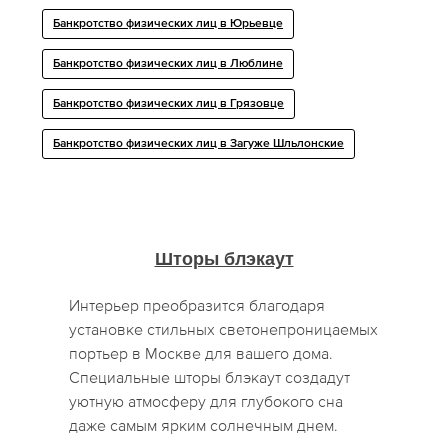
Банкротство физических лиц в Юрьевце
Банкротство физических лиц в Люблине
Банкротство физических лиц в Грязовце
Банкротство физических лиц в Загуже Шльлонские
Шторы блэкаут
Интерьер преобразится благодаря
установке стильных светонепроницаемых
портьер в Москве для вашего дома.
Специальные шторы блэкаут создадут
уютную атмосферу для глубокого сна
даже самым ярким солнечным днем.