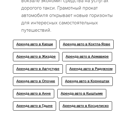
вокзале экономит средства на услугах
дорогого такси. Грамотный прокат
автомобиля открывает новые горизонты
для интересных самостоятельных
путешествий.
Аренда авто в Карши
Аренда авто в Кохтла-Ярве
Аренда авто в Жиздре
Аренда авто в Армавире
Аренда авто в Августуве
Аренда авто в Радужном
Аренда авто в Опочке
Аренда авто в Корнештах
Аренда авто в Анне
Аренда авто в Кыштыме
Аренда авто в Гдыне
Аренда авто в Косцелиско