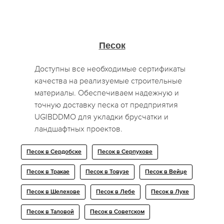
Песок
Доступны все необходимые сертификаты
качества на реализуемые строительные
материалы. Обеспечиваем надежную и
точную доставку песка от предприятия
UGIBDDMO для укладки брусчатки и
ландшафтных проектов.
Песок в Сердобске
Песок в Серпухове
Песок в Тракае
Песок в Товузе
Песок в Вейце
Песок в Шелехове
Песок в Лебе
Песок в Лухе
Песок в Таловой
Песок в Советском