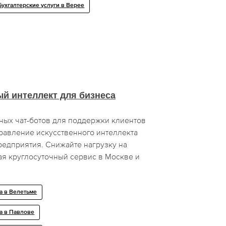
Бухгалтерские услуги в Верее
й интеллект для бизнеса
ных чат-ботов для поддержки клиентов
равление искусственного интеллекта
редприятия. Снижайте нагрузку на
ая круглосуточный сервис в Москве и
а в Велетьме
а в Павлове