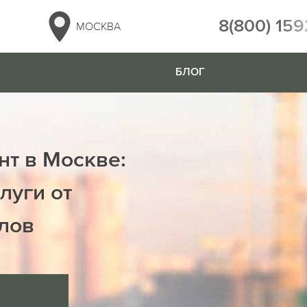
8(800) 159
МОСКВА
БЛОГ
нт в Москве:
луги от
лов