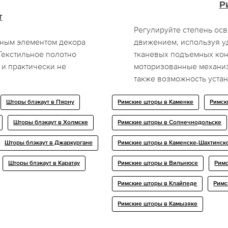
Р
т
Регулируйте степень ос
ьным элементом декора
движением, используя у
 Текстильное полотно
тканевых подъемных кон
 и практически не
моторизованные механиз
также возможность устан
Шторы блэкаут в Пярну
Римские шторы в Каменке
Римск
Шторы блэкаут в Холмске
Римские шторы в Солнечнодольске
Шторы блэкаут в Джаркургане
Римские шторы в Каменске-Шахтинск
Шторы блэкаут в Каратау
Римские шторы в Вильнюсе
Римс
Римские шторы в Клайпеде
Римс
Римские шторы в Камызяке