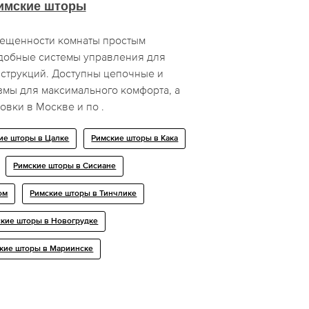
имские шторы
вещенности комнаты простым
добные системы управления для
струкций. Доступны цепочные и
мы для максимального комфорта, а
овки в Москве и по .
ие шторы в Цалке
Римские шторы в Кака
Римские шторы в Сисиане
ом
Римские шторы в Тинчлике
кие шторы в Новогрудке
кие шторы в Мариинске