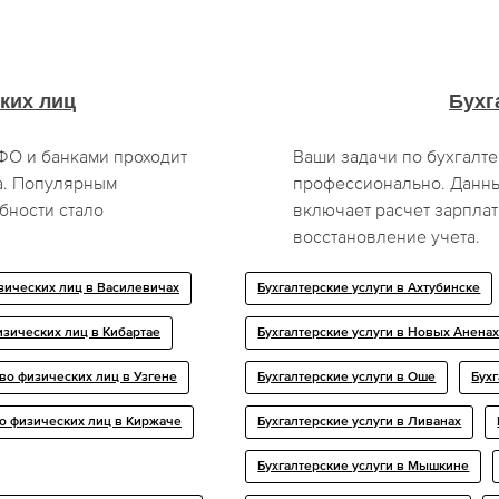
ких лиц
Бухг
О и банками проходит
Ваши задачи по бухгалт
а. Популярным
профессионально. Данн
бности стало
включает расчет зарплат
восстановление учета.
зических лиц в Василевичах
Бухгалтерские услуги в Ахтубинске
изических лиц в Кибартае
Бухгалтерские услуги в Новых Анена
во физических лиц в Узгене
Бухгалтерские услуги в Оше
Бухг
о физических лиц в Киржаче
Бухгалтерские услуги в Ливанах
Бухгалтерские услуги в Мышкине