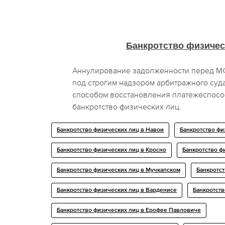
Банкротство физичес
Аннулирование задолженности перед МФ
под строгим надзором арбитражного суд
способом восстановления платежеспосо
банкротство физических лиц.
Банкротство физических лиц в Навои
Банкротство фи
Банкротство физических лиц в Кросно
Банкротство ф
Банкротство физических лиц в Мучкапском
Банкротст
Банкротство физических лиц в Варденисе
Банкротств
Банкротство физических лиц в Ерофее Павловиче