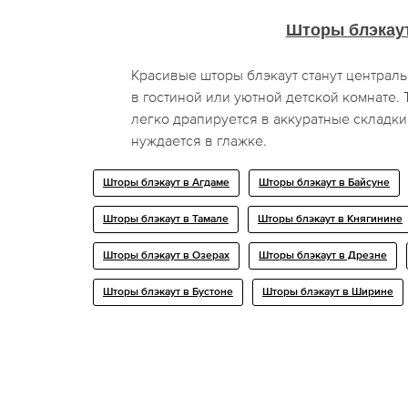
Шторы блэкау
Красивые шторы блэкаут станут централ
в гостиной или уютной детской комнате.
легко драпируется в аккуратные складки
нуждается в глажке.
Шторы блэкаут в Агдаме
Шторы блэкаут в Байсуне
Шторы блэкаут в Тамале
Шторы блэкаут в Княгинине
Шторы блэкаут в Озерах
Шторы блэкаут в Дрезне
Шторы блэкаут в Бустоне
Шторы блэкаут в Ширине