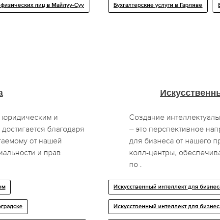
 физических лиц в Майлуу-Суу
Бухгалтерские услуги в Гарляве
а
Искусственны
м юридическим и
Создание интеллектуаль
 достигается благодаря
– это перспективное нап
гаемому от нашей
для бизнеса от нашего п
альности и прав
колл-центры, обеспечив
по .
ом
Искусственный интеллект для бизнес
оградске
Искусственный интеллект для бизнес