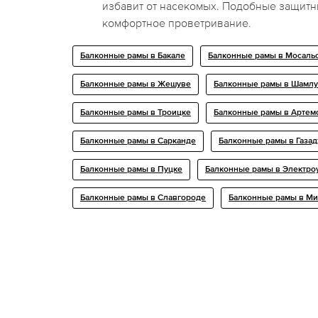
избавит от насекомых. Подобные защитн
комфортное проветривание.
Балконные рамы в Бакале
Балконные рамы в Мосаль
Балконные рамы в Жешуве
Балконные рамы в Шамлу
Балконные рамы в Троицке
Балконные рамы в Артем
Балконные рамы в Сарканде
Балконные рамы в Газа
Балконные рамы в Пуцке
Балконные рамы в Электро
Балконные рамы в Славгороде
Балконные рамы в Ми