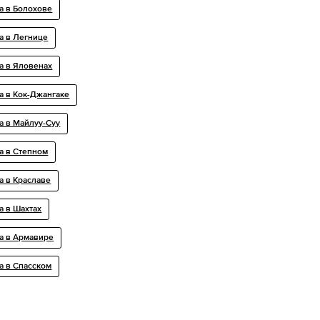
а в Болохове
а в Легнице
а в Яловенах
а в Кок-Джангаке
а в Майлуу-Суу
а в Степном
а в Краславе
а в Шахтах
а в Армавире
а в Спасском