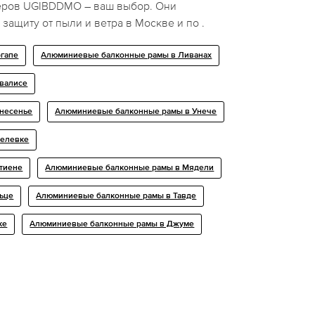
еров UGIBDDMO – ваш выбор. Они
ащиту от пыли и ветра в Москве и по .
гапе
Алюминиевые балконные рамы в Ливанах
валисе
несенье
Алюминиевые балконные рамы в Унече
релевке
тиене
Алюминиевые балконные рамы в Мядели
ьце
Алюминиевые балконные рамы в Тавде
ке
Алюминиевые балконные рамы в Джуме