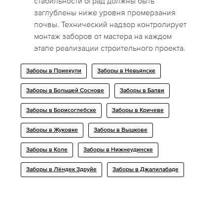
стабильности оград должны быть
заглублены ниже уровня промерзания
почвы. Технический надзор контролирует
монтаж заборов от мастера на каждом
этапе реализации строительного проекта.
Заборы в Приекули
Заборы в Невьянске
Заборы в Большей Соснове
Заборы в Балви
Заборы в Борисоглебске
Заборы в Кричеве
Заборы в Жуковке
Заборы в Вышкове
Заборы в Коле
Заборы в Нижнеудинске
Заборы в Лёндек Здруйе
Заборы в Джалилабаде