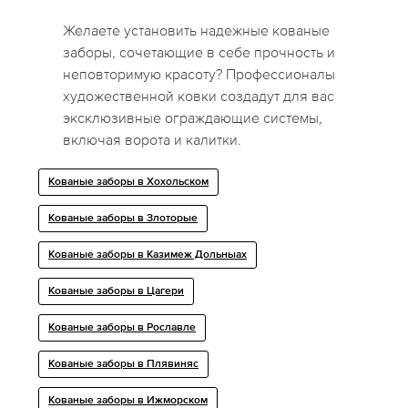
Желаете установить надежные кованые
заборы, сочетающие в себе прочность и
неповторимую красоту? Профессионалы
художественной ковки создадут для вас
эксклюзивные ограждающие системы,
включая ворота и калитки.
Кованые заборы в Хохольском
Кованые заборы в Злоторые
Кованые заборы в Казимеж Дольныах
Кованые заборы в Цагери
Кованые заборы в Рославле
Кованые заборы в Плявиняс
Кованые заборы в Ижморском