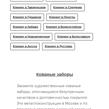
Клининг в Таврическом
Клининг в Слюдянке
Клининг в Гурьевске
Клининг в Гёроглы
Клининг в Арбаже
Клининг в Борисоглебске
Клининг в Новоаннинском
Клининг в Болеславеце
Клининг в Антсла
Клининг в Дустлике
Кованые заборы
Закажите художественные кованые
заборы, отличающиеся безупречным
качеством и долговечностью покрытия.
Эти металлоконструкции в Москве и по