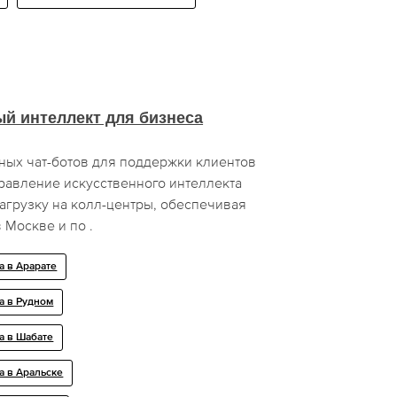
й интеллект для бизнеса
ных чат-ботов для поддержки клиентов
равление искусственного интеллекта
агрузку на колл-центры, обеспечивая
 Москве и по .
а в Арарате
а в Рудном
а в Шабате
а в Аральске