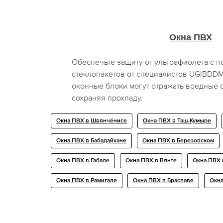
Окна ПВХ
Обеспечьте защиту от ультрафиолета с
стеклопакетов от специалистов UGIBDD
оконные блоки могут отражать вредные 
сохраняя прохладу.
Окна ПВХ в Швянчёнисе
Окна ПВХ в Таш-Кумыре
Окна ПВХ в Бабадайхане
Окна ПВХ в Березовском
Окна ПВХ в Габале
Окна ПВХ в Вянте
Окна ПВХ 
Окна ПВХ в Рамигале
Окна ПВХ в Браславе
Окн