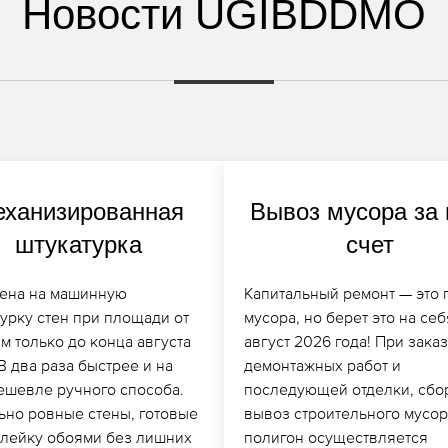
Новости UGIBDDMO
ханизированная
Вывоз мусора за
штукатурка
счет
ена на машинную
Капитальный ремонт — это 
урку стен при площади от
мусора, но берет это на себ
.м только до конца августа
август 2026 года! При зака
В два раза быстрее и на
демонтажных работ и
ешевле ручного способа.
последующей отделки, сбо
ьно ровные стены, готовые
вывоз строительного мусор
клейку обоями без лишних
полигон осуществляется