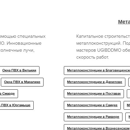
Мет
 помощью специальных
Капитальное строительс
MO. Инновационные
металлоконструкций. По
солнечные лучи,
мастеров UGIBDDMO обес
скорость работ.
Окна ПВХ в Вилькии
Металлоконструкции в Благовещенск
Окна ПВХ в Маралике
Металлоконструкции в Данилове
в Смарде
Металлоконструкции в Поставах
а ПВХ в Юргамыше
Металлоконструкции в Самухе
М
Металлоконструкции в Раквере
Металлоконструкции в Вознесенском