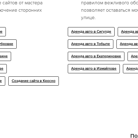
 сайтов от мастера
правилом вежливого обс
лючение сторонних
позволяет оставаться мо
улице.
ме
Аренда авто в Сигулде
Аренда а
убровке
Аренда авто в Тобыле
Аренда ав
вине
Аренда авто в Екатериновке
Аре
ве
Аренда авто в Измайлове
Аренд
е
Создание сайта в Кросно
По