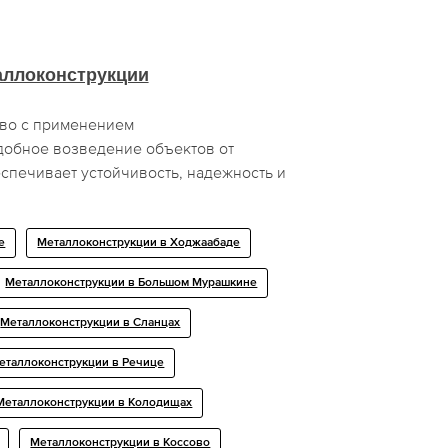
аллоконструкции
тво с применением
добное возведение объектов от
печивает устойчивость, надежность и
е
Металлоконструкции в Ходжаабаде
Металлоконструкции в Большом Мурашкине
Металлоконструкции в Сланцах
еталлоконструкции в Речице
Металлоконструкции в Колодищах
Металлоконструкции в Коссово