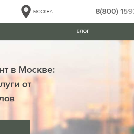
8(800) 159
МОСКВА
БЛОГ
нт в Москве:
луги от
лов