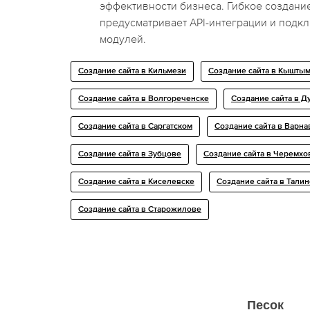
эффективности бизнеса. Гибкое создание
предусматривает API-интеграции и подк
модулей.
Создание сайта в Кильмези
Создание сайта в Кышты
Создание сайта в Волгореченске
Создание сайта в Д
Создание сайта в Саргатском
Создание сайта в Варна
Создание сайта в Зубцове
Создание сайта в Черемхо
Создание сайта в Киселевске
Создание сайта в Талин
Создание сайта в Старожилове
Песок