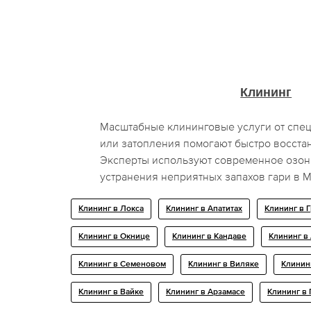
Клининг
Масштабные клининговые услуги от спец
или затопления помогают быстро восста
Эксперты используют современное озон
устранения неприятных запахов гари в М
Клининг в Локса
Клининг в Апатитах
Клининг в 
Клининг в Окнице
Клининг в Кандаве
Клининг в
Клининг в Семеновом
Клининг в Виляке
Клинин
Клининг в Вайке
Клининг в Арзамасе
Клининг в