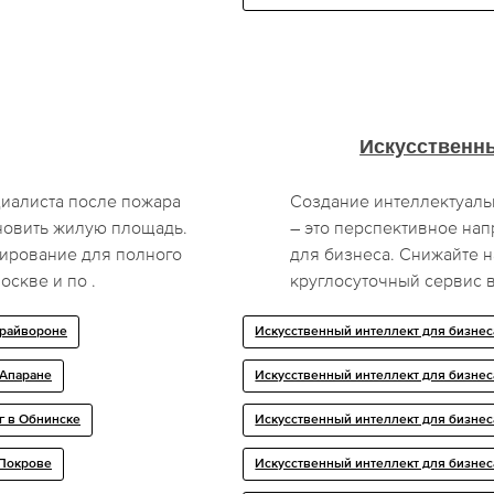
Искусственны
иалиста после пожара
Создание интеллектуаль
новить жилую площадь.
– это перспективное нап
ирование для полного
для бизнеса. Снижайте н
оскве и по .
круглосуточный сервис в
Грайвороне
Искусственный интеллект для бизнес
 Апаране
Искусственный интеллект для бизнес
г в Обнинске
Искусственный интеллект для бизнес
 Покрове
Искусственный интеллект для бизнес