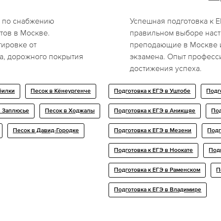
 по снабжению
Успешная подготовка к Е
тов в Москве.
правильном выборе наст
тировке от
преподающие в Москве и
а, дорожного покрытия
экзамена. Опыт професс
достижения успеха.
билки
Песок в Кёнеургенче
Подготовка к ЕГЭ в Уштобе
Подг
в Заплюсье
Песок в Ходжалы
Подготовка к ЕГЭ в Аникщяе
Под
Песок в Давид-Городке
Подготовка к ЕГЭ в Мезени
Подг
Подготовка к ЕГЭ в Ноокате
Подг
Подготовка к ЕГЭ в Раменском
П
Подготовка к ЕГЭ в Владимире