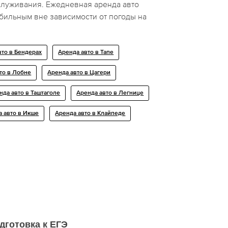
луживания. Ежедневная аренда авто
бильным вне зависимости от погоды на
вто в Бендерах
Аренда авто в Тапе
то в Лобне
Аренда авто в Цагери
нда авто в Таштаголе
Аренда авто в Легнице
а авто в Икше
Аренда авто в Клайпеде
дготовка к ЕГЭ