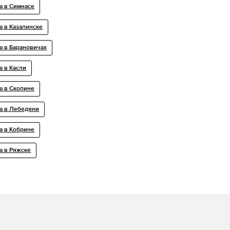
а в Симнасе
а в Казалинске
а в Барановичах
а в Касли
а в Скопине
а в Лебедяни
а в Кобрине
а в Ряжске