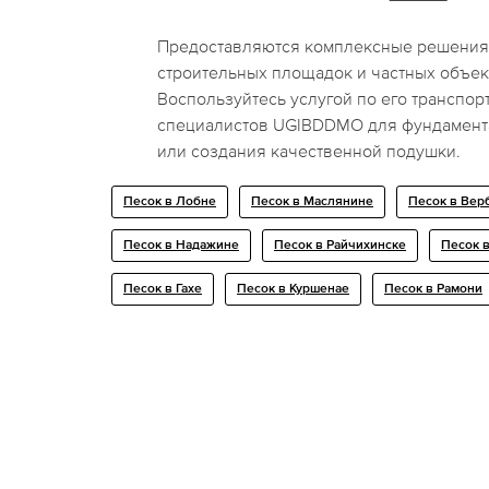
Предоставляются комплексные решения
строительных площадок и частных объек
Воспользуйтесь услугой по его транспор
специалистов UGIBDDMO для фундамент
или создания качественной подушки.
Песок в Лобне
Песок в Маслянине
Песок в Вер
Песок в Надажине
Песок в Райчихинске
Песок 
Песок в Гахе
Песок в Куршенае
Песок в Рамони