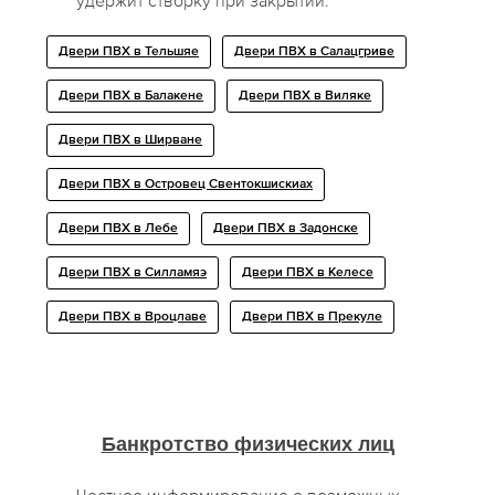
удержит створку при закрытии.
Двери ПВХ в Тельшяе
Двери ПВХ в Салацгриве
Двери ПВХ в Балакене
Двери ПВХ в Виляке
Двери ПВХ в Ширване
Двери ПВХ в Островец Свентокшискиах
Двери ПВХ в Лебе
Двери ПВХ в Задонске
Двери ПВХ в Силламяэ
Двери ПВХ в Келесе
Двери ПВХ в Вроцлаве
Двери ПВХ в Прекуле
Банкротство физических лиц