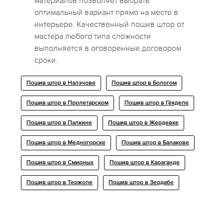
материалов позволяет выбрать
оптимальный вариант прямо на месте в
интерьере. Качественный пошив штор от
мастера любого типа сложности
выполняется в оговоренные договором
сроки.
Пошив штор в Нaлэчoве
Пошив штор в Бологом
Пошив штор в Пролетарском
Пошив штор в Гёкдепе
Пошив штор в Палкине
Пошив штор в Жердевке
Пошив штор в Медногорске
Пошив штор в Балакове
Пошив штор в Смирных
Пошив штор в Караганде
Пошив штор в Тержоле
Пошив штор в Зердабе