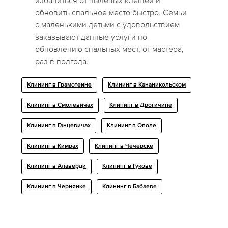
избавиться от пылевых клещей и
обновить спальное место быстро. Семьи
с маленькими детьми с удовольствием
заказывают данные услуги по
обновлению спальных мест, от мастера,
раз в полгода.
Клининг в Грамотеине
Клининг в Кананикольском
Клининг в Смолевичах
Клининг в Дрогичине
Клининг в Ганцевичах
Клининг в Ополе
Клининг в Кимрах
Клининг в Чечерске
Клининг в Алаверди
Клининг в Гукове
Клининг в Чернянке
Клининг в Бабаеве