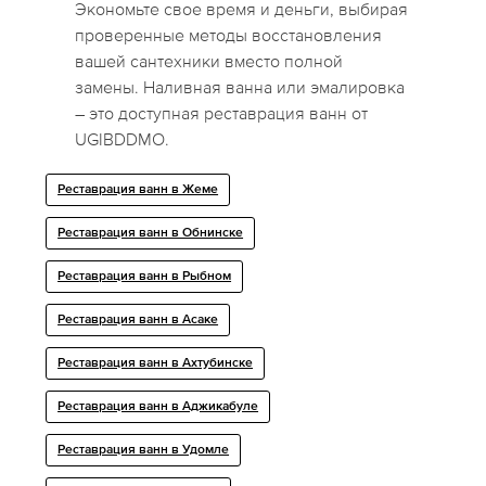
Экономьте свое время и деньги, выбирая
проверенные методы восстановления
вашей сантехники вместо полной
замены. Наливная ванна или эмалировка
– это доступная реставрация ванн от
UGIBDDMO.
Реставрация ванн в Жеме
Реставрация ванн в Обнинске
Реставрация ванн в Рыбном
Реставрация ванн в Асаке
Реставрация ванн в Ахтубинске
Реставрация ванн в Аджикабуле
Реставрация ванн в Удомле