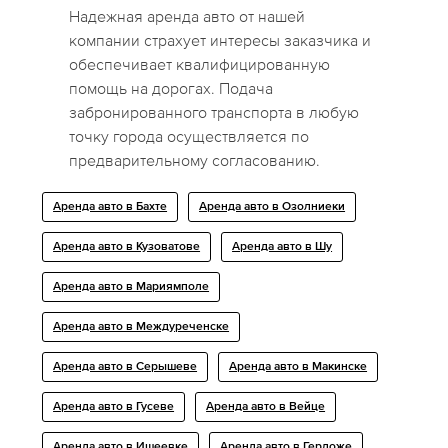
Надежная аренда авто от нашей
компании страхует интересы заказчика и
обеспечивает квалифицированную
помощь на дорогах. Подача
забронированного транспорта в любую
точку города осуществляется по
предварительному согласованию.
Аренда авто в Бахте
Аренда авто в Озолниеки
Аренда авто в Кузоватове
Аренда авто в Шу
Аренда авто в Мариямполе
Аренда авто в Междуреченске
Аренда авто в Серышеве
Аренда авто в Макинске
Аренда авто в Гусеве
Аренда авто в Вейце
Аренда авто в Ишеевке
Аренда авто в Герложе