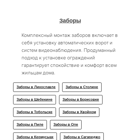
Заборы
Комплексный монтаж заборов включает в
себя установку автоматических ворот и
систем видеонаблюдения. Продуманный
подход к установке ограждений
гарантирует спокойствие и комфорт всем
жильцам дома.
Заборы в Лихославле
Заборы в Столине
Заборы в Шебекине
Заборы в Борисовке
Заборы в Тобольске
Заборы в Хвойном
Заборы в Пиле
Заборы в Оле
Заборы в Кермусыах
Заборы в Сагареджо