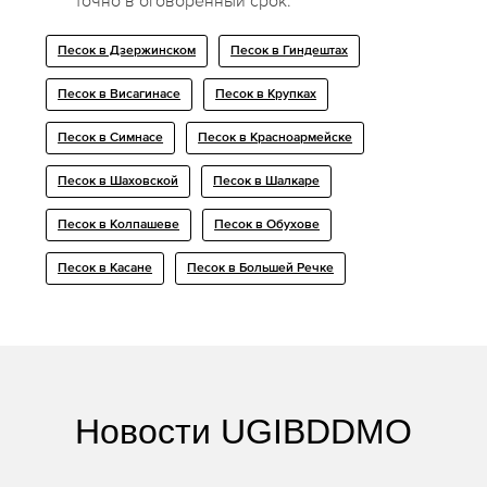
точно в оговоренный срок.
Песок в Дзержинском
Песок в Гиндештах
Песок в Висагинасе
Песок в Крупках
Песок в Симнасе
Песок в Красноармейске
Песок в Шаховской
Песок в Шалкаре
Песок в Колпашеве
Песок в Обухове
Песок в Касане
Песок в Большей Речке
Новости UGIBDDMO