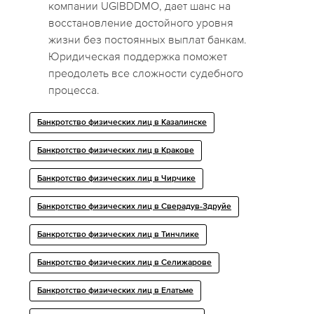
компании UGIBDDMO, дает шанс на
восстановление достойного уровня
жизни без постоянных выплат банкам.
Юридическая поддержка поможет
преодолеть все сложности судебного
процесса.
Банкротство физических лиц в Казалинске
Банкротство физических лиц в Кракове
Банкротство физических лиц в Чирчике
Банкротство физических лиц в Сверадув-Здруйе
Банкротство физических лиц в Тинчлике
Банкротство физических лиц в Селижарове
Банкротство физических лиц в Елатьме