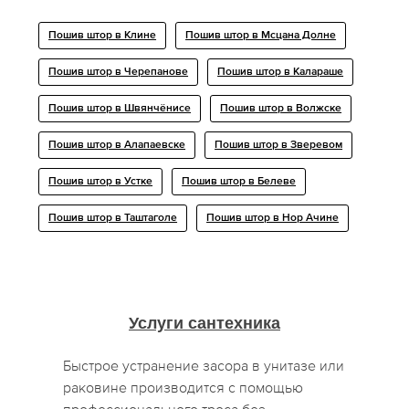
Пошив штор в Клине
Пошив штор в Мсцана Долне
Пошив штор в Черепанове
Пошив штор в Калараше
Пошив штор в Швянчёнисе
Пошив штор в Волжске
Пошив штор в Алапаевске
Пошив штор в Зверевом
Пошив штор в Устке
Пошив штор в Белеве
Пошив штор в Таштаголе
Пошив штор в Нор Ачине
Услуги сантехника
Быстрое устранение засора в унитазе или
раковине производится с помощью