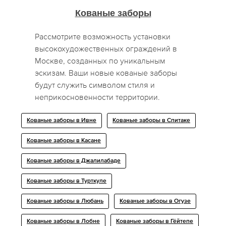
Кованые заборы
Рассмотрите возможность установки
высокохудожественных ограждений в
Москве, созданных по уникальным
эскизам. Ваши новые кованые заборы
будут служить символом стиля и
неприкосновенности территории.
Кованые заборы в Ивне
Кованые заборы в Спитаке
Кованые заборы в Касане
Кованые заборы в Джалилабаде
Кованые заборы в Турткуле
Кованые заборы в Любань
Кованые заборы в Огузе
Кованые заборы в Лобне
Кованые заборы в Гёйтепе