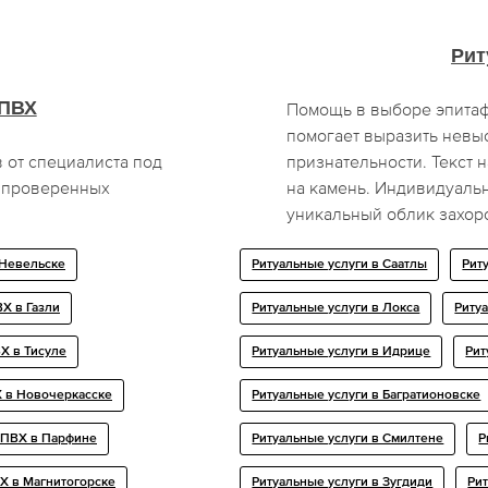
Рит
 ПВХ
Помощь в выборе эпита
помогает выразить невы
 от специалиста под
признательности. Текст 
т проверенных
на камень. Индивидуальн
уникальный облик захор
 Невельске
Ритуальные услуги в Саатлы
Рит
Х в Газли
Ритуальные услуги в Локса
Риту
Х в Тисуле
Ритуальные услуги в Идрице
Рит
 в Новочеркасске
Ритуальные услуги в Багратионовске
 ПВХ в Парфине
Ритуальные услуги в Смилтене
Р
Х в Магнитогорске
Ритуальные услуги в Зугдиди
Ри