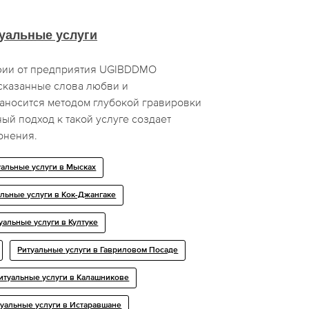
уальные услуги
фии от предприятия UGIBDDMO
сказанные слова любви и
наносится методом глубокой гравировки
ый подход к такой услуге создает
онения.
уальные услуги в Мысках
альные услуги в Кок-Джангаке
уальные услуги в Култуке
Ритуальные услуги в Гавриловом Посаде
итуальные услуги в Калашникове
туальные услуги в Истаравшане