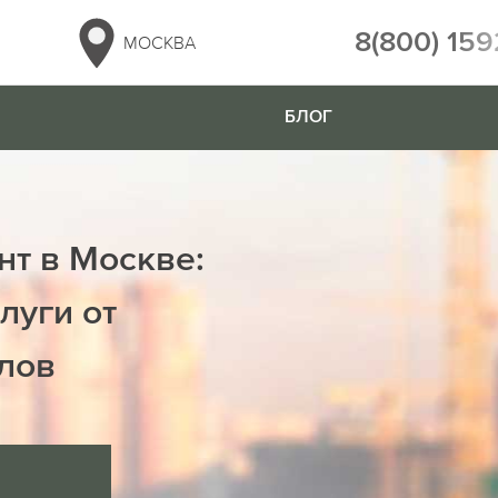
8(800) 159
МОСКВА
БЛОГ
нт в Москве:
луги от
лов