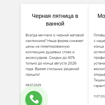
Черная пятница в
Мо
ванной
Всегда мечтали о черной матовой
Готовь
сантехнике? Наша фирма снижает
с наше
цены на лимитированную
конца 
коллекцию душевых стоек и
остек
аксессуаров. Скидки до 40%
профи
только до конца августа 2026
устан
года. Время стильных решений
моски
пришло!
откры
Тишин
08.07.2026
гаран
11.07.2