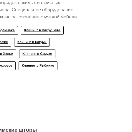
порядок в жилых и офисных
мера. Специальное оборудование
жные загрязнения с мягкой мебели.
арлинеке
Клининг в Вахрушеве
рбаже
Клининг в Батуми
 в Хэлье
Клининг в Самухе
окроусе
Клининг в Рыбнике
имские шторы