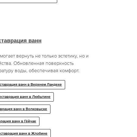
ставрация ванн
огает вернуть не только эстетику, но и
ства. Обновленная поверхность
ратуру воды, обеспечивая комфорт.
ставрация ванн в Верхнем Ландехе
еставрация ванн в Любытине
аврация ванн в Волковыске
врация ванн в Гёйчае
еставрация ванн в Жлобине