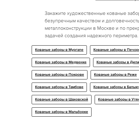
Закажите художественные кованые забо
безупречным качеством и долговечность
металлоконструкции в Москве и по прек
задачей создания надежного периметра.
Кованые заборы в Мургапе
Кованые заборы в Печор
Кованые заборы в Медвенке
Кованые заборы в Дил
Кованые заборы в Покрове
Кованые заборы в Реже
Кованые заборы в Тамбове
Кованые заборы в Балык
Кованые заборы в Шаховской
Кованые заборы в Утя
Кованые заборы в Мальборке