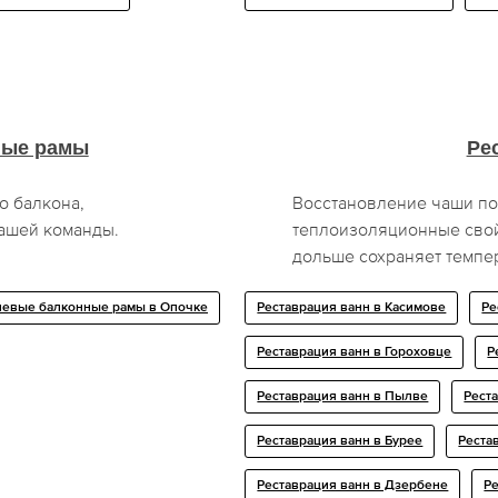
ные рамы
Ре
о балкона,
Восстановление чаши пом
нашей команды.
теплоизоляционные свой
дольше сохраняет темпе
евые балконные рамы в Опочке
Реставрация ванн в Касимове
Ре
Реставрация ванн в Гороховце
Р
Реставрация ванн в Пылве
Рест
Реставрация ванн в Бурее
Реста
Реставрация ванн в Дзербене
Р