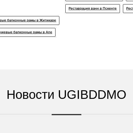
Реставрация ванн в Пскенте
Рес
ые балконные рамы в Житикаре
иевые балконные рамы в Апе
Новости UGIBDDMO