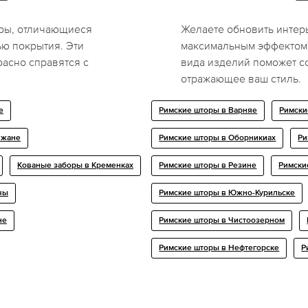
ры, отличающиеся
Желаете обновить интерь
ю покрытия. Эти
максимальным эффектом
расно справятся с
вида изделий поможет с
отражающее ваш стиль.
е
Римские шторы в Варняе
Римски
ижане
Римские шторы в Оборникиах
Ри
Кованые заборы в Кременках
Римские шторы в Резине
Римски
чы
Римские шторы в Южно-Курильске
не
Римские шторы в Чистоозерном
Римские шторы в Нефтегорске
Р