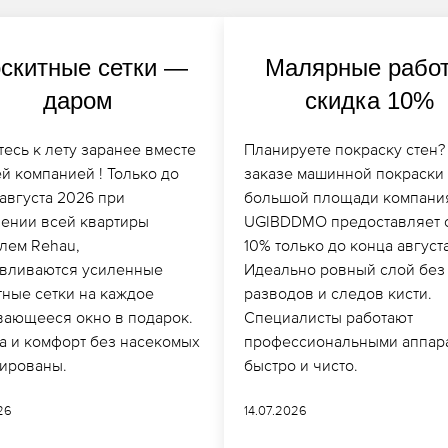
скитные сетки —
Малярные рабо
даром
скидка 10%
тесь к лету заранее вместе
Планируете покраску стен?
й компанией ! Только до
заказе машинной покраски
августа 2026 при
большой площади компани
лении всей квартиры
UGIBDDMO предоставляет 
лем Rehau,
10% только до конца августа
авливаются усиленные
Идеально ровный слой без
тные сетки на каждое
разводов и следов кисти.
вающееся окно в подарок.
Специалисты работают
а и комфорт без насекомых
профессиональными аппар
тированы.
быстро и чисто.
026
14.07.2026