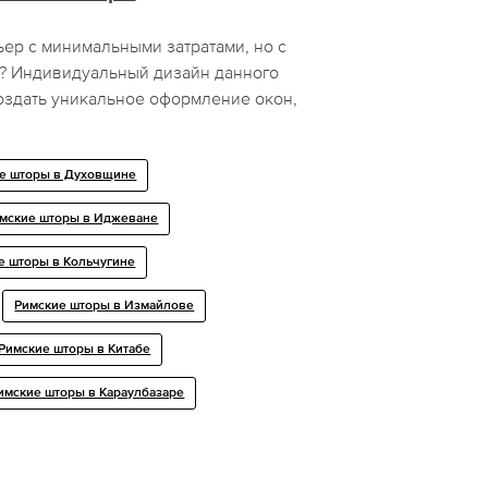
ер с минимальными затратами, но с
? Индивидуальный дизайн данного
оздать уникальное оформление окон,
е шторы в Духовщине
мские шторы в Иджеване
е шторы в Кольчугине
Римские шторы в Измайлове
Римские шторы в Китабе
имские шторы в Караулбазаре