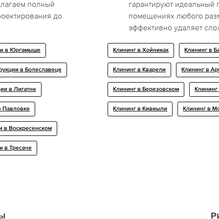
длагаем полный
гарантируют идеальный 
роектирования до
помещениях любого раз
эффективно удаляет сло
ии в Юргамыше
Клининг в Хойниках
Клининг в Б
рукции в Болеславеце
Клининг в Кварели
Клининг в А
ии в Лигатне
Клининг в Березовском
Клининг
в Павловке
Клининг в Кивиыли
Клининг в М
и в Воскресенском
и в Тресaче
ы
Р