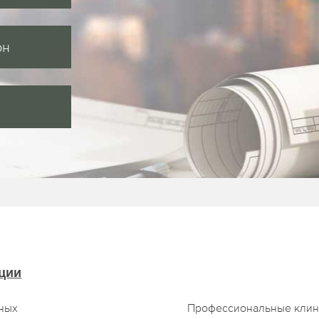
он
ции
ных
Профессиональные клин