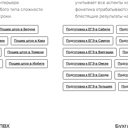
нтерьере.
учитывает все аспекты к
бого типа сложности
фонетика отрабатываютс
сроки.
блестящие результаты на
Пошив штор в Беруни
Подготовка к ЕГЭ в Сабиле
Подг
ане
Пошив штор в Кака
Подготовка к ЕГЭ в Самухе
Подг
Пошив штор в Тюмени
Подготовка к ЕГЭ в Варгашах
Под
Пошив штор в Ирбите
Подготовка к ЕГЭ в Омске
Подго
Подготовка к ЕГЭ в Синди
Подго
Подготовка к ЕГЭ в Тельшяе
Под
 ПВХ
Бухг