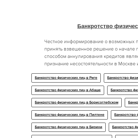
Банкротство физичес
Честное информирование о возможных п
принять взвешенное решение о начале 
способом аннулирования кредитов явля
признание несостоятельности в Москве и
Банкротство физических лиц в Риге
Банкротство физи
Банкротство физических лиц в Абаше
Банкротство фи
Банкротство физических лиц в Борисоглебском
Банкр
Банкротство физических лиц в Пилтене
Банкротство 
Банкротство физических лиц в Бирини
Банкротство ф