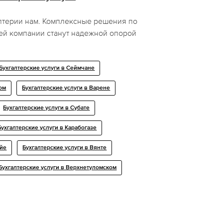
лтерии нам. Комплексные решения по
ей компании станут надежной опорой
Бухгалтерские услуги в Сеймчане
ом
Бухгалтерские услуги в Варене
Бухгалтерские услуги в Субате
Бухгалтерские услуги в Карабогазе
уйе
Бухгалтерские услуги в Вянте
Бухгалтерские услуги в Верхнетуломском