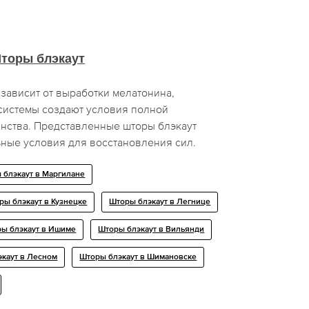
торы блэкаут
зависит от выработки мелатонина,
системы создают условия полной
анства. Представленные шторы блэкаут
ьные условия для восстановления сил.
 блэкаут в Маргилане
ры блэкаут в Кузнецке
Шторы блэкаут в Легнице
ы блэкаут в Ишиме
Шторы блэкаут в Вильянди
каут в Лесном
Шторы блэкаут в Шимановске