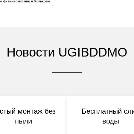
о физических лиц в Хотькове
Новости UGIBDDMO
стый монтаж без
Бесплатный сл
пыли
воды