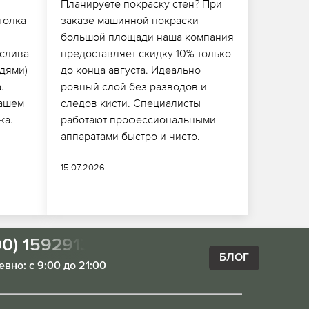
Планируете покраску стен? При
толка
заказе машинной покраски
,
большой площади наша компания
 слива
предоставляет скидку 10% только
едями)
до конца августа. Идеально
.
ровный слой без разводов и
вашем
следов кисти. Специалисты
жа.
работают профессиональными
аппаратами быстро и чисто.
15.07.2026
00) 1592913
БЛОГ
вно: с 9:00 до 21:00