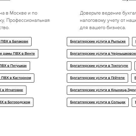
а в Москве и по
Доверьте ведение бухга
лку. Профессиональная
налоговому учету от наш
ство.
для вашего бизнеса.
 ПВХ в Балакове
Бухгалтерские услуги в Рыльске
е рамы ПВХ в Венте
Бухгалтерские услуги в Чернышковск
ПВХ в Петушках
Бухгалтерские услуги в Токтогуле
 ПВХ в Касторном
Бухгалтерские услуги в Гёйтепе
 в Игнатовке
Бухгалтерские услуги в Крыница-Здр
ВХ в Богородском
Бухгалтерские услуги в Сольцах