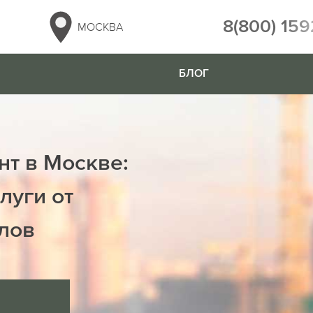
8(800) 159
МОСКВА
БЛОГ
нт в Москве:
луги от
лов