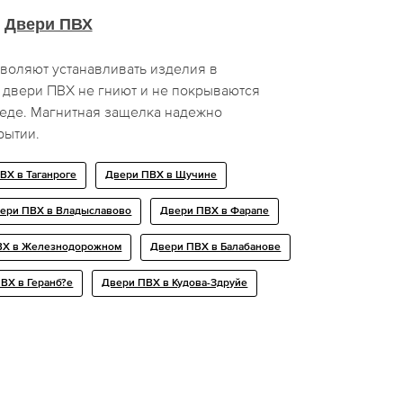
Двери ПВХ
воляют устанавливать изделия в
 двери ПВХ не гниют и не покрываются
еде. Магнитная защелка надежно
рытии.
ВХ в Таганроге
Двери ПВХ в Щучине
ери ПВХ в Владыславово
Двери ПВХ в Фарапе
ВХ в Железнодорожном
Двери ПВХ в Балабанове
ВХ в Геранб?е
Двери ПВХ в Кудова-Здрyйе