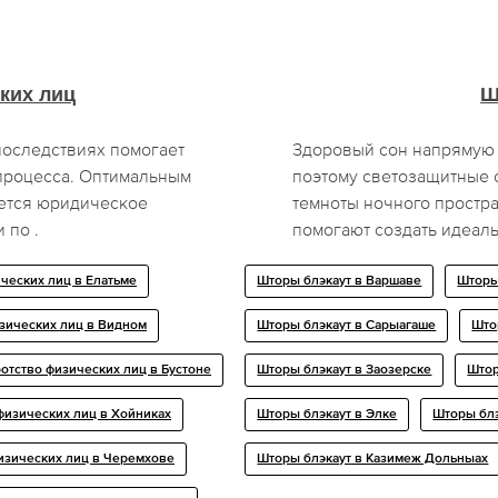
ких лиц
Ш
оследствиях помогает
Здоровый сон напрямую 
процесса. Оптимальным
поэтому светозащитные 
ется юридическое
темноты ночного простр
 по .
помогают создать идеал
ческих лиц в Елатьме
Шторы блэкаут в Варшаве
Шторы
зических лиц в Видном
Шторы блэкаут в Сарыагаше
Што
отство физических лиц в Бустоне
Шторы блэкаут в Заозерске
Штор
физических лиц в Хойниках
Шторы блэкаут в Элке
Шторы блэ
изических лиц в Черемхове
Шторы блэкаут в Казимеж Дольныах