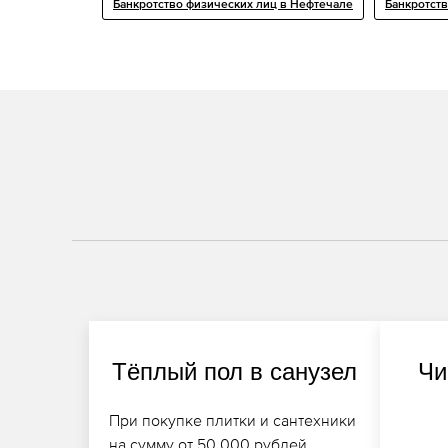
Банкротство физических лиц в Нефтечале
Банкротств
Тёплый пол в санузел
Чи
При покупке плитки и сантехники
на сумму от 50 000 рублей,