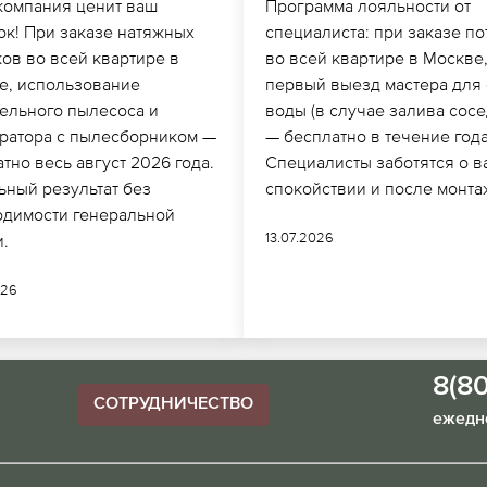
компания ценит ваш
Программа лояльности от
ок! При заказе натяжных
специалиста: при заказе по
ов во всей квартире в
во всей квартире в Москве
е, использование
первый выезд мастера для
тельного пылесоса и
воды (в случае залива сос
ратора с пылесборником —
— бесплатно в течение года
тно весь август 2026 года.
Специалисты заботятся о 
ьный результат без
спокойствии и после монта
одимости генеральной
13.07.2026
и.
026
8(8
СОТРУДНИЧЕСТВО
ежедне