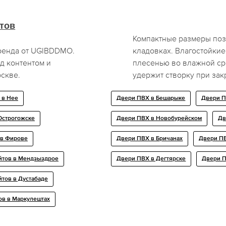
тов
Компактные размеры поз
ренда от UGIBDDMO.
кладовках. Влагостойкие
д контентом и
плесенью во влажной ср
скве.
удержит створку при зак
 в Нее
Двери ПВХ в Бешарыке
Двери П
Острогожске
Двери ПВХ в Новобурейском
Дв
 в Фирове
Двери ПВХ в Бричанах
Двери П
йтов в Мендзыздрое
Двери ПВХ в Дегтярске
Двери П
тов в Дустабаде
ов в Маркулештах