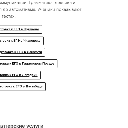
оммуникации. Грамматика, лексика и
я до автоматизма. Ученики показывают
 тестах.
отовка к ЕГЭ в Пугачеве
отовка к ЕГЭ в Чкаловске
готовка к ЕГЭ в Ланчхути
товка к ЕГЭ в Гавриловом Посаде
товка к ЕГЭ в Лагодехи
готовка к ЕГЭ в Дустабаде
алтерские услуги