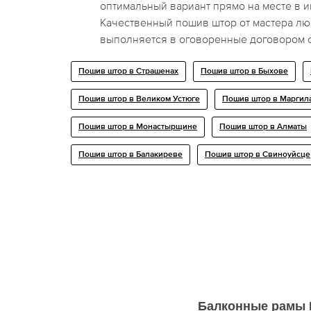
оптимальный вариант прямо на месте в и
Качественный пошив штор от мастера лю
выполняется в оговоренные договором 
Пошив штор в Страшенах
Пошив штор в Быхове
Пошив штор в Великом Устюге
Пошив штор в Маргил
Пошив штор в Монастырщине
Пошив штор в Алматы
Пошив штор в Балакиреве
Пошив штор в Свиноуйсце
Балконные рамы