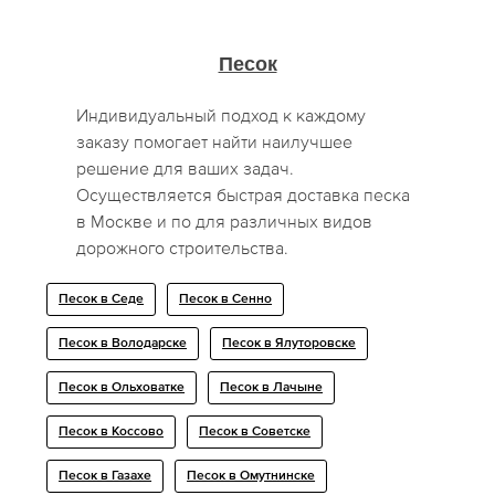
Песок
Индивидуальный подход к каждому
заказу помогает найти наилучшее
решение для ваших задач.
Осуществляется быстрая доставка песка
в Москве и по для различных видов
дорожного строительства.
Песок в Седе
Песок в Сенно
Песок в Володарске
Песок в Ялуторовске
Песок в Ольховатке
Песок в Лачыне
Песок в Коссово
Песок в Советске
Песок в Газахе
Песок в Омутнинске