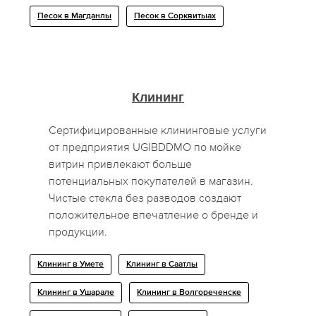
Песок в Магданлы
Песок в Сорквитыах
Клининг
Сертифицированные клининговые услуги
от предприятия UGIBDDMO по мойке
витрин привлекают больше
потенциальных покупателей в магазин.
Чистые стекла без разводов создают
положительное впечатление о бренде и
продукции.
Клининг в Умете
Клининг в Саатлы
Клининг в Ушарале
Клининг в Волгореченске