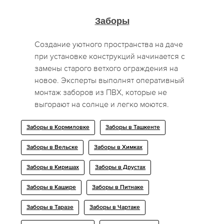
Заборы
Создание уютного пространства на даче
при установке конструкций начинается с
замены старого ветхого ограждения на
новое. Эксперты выполнят оперативный
монтаж заборов из ПВХ, которые не
выгорают на солнце и легко моются.
Заборы в Кормиловке
Заборы в Ташкенте
Заборы в Вельске
Заборы в Химках
Заборы в Киришах
Заборы в Друстах
Заборы в Кашире
Заборы в Питнаке
Заборы в Таразе
Заборы в Чартаке