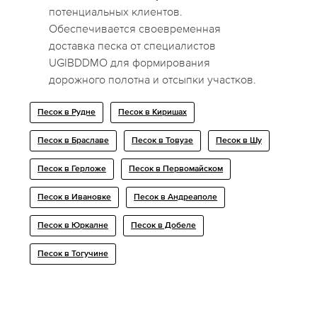
потенциальных клиентов.
Обеспечивается своевременная
доставка песка от специалистов
UGIBDDMO для формирования
дорожного полотна и отсыпки участков.
Песок в Рудне
Песок в Киришах
Песок в Браславе
Песок в Товузе
Песок в Шу
Песок в Герложе
Песок в Первомайском
Песок в Ивановке
Песок в Андреаполе
Песок в Юркалне
Песок в Добелe
Песок в Тогучине