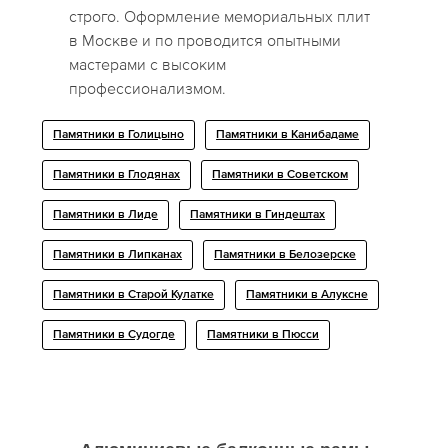
строго. Оформление мемориальных плит
в Москве и по проводится опытными
мастерами с высоким
профессионализмом.
Памятники в Голицыно
Памятники в Канибадаме
Памятники в Глодянах
Памятники в Советском
Памятники в Лиде
Памятники в Гиндештах
Памятники в Липканах
Памятники в Белозерске
Памятники в Старой Кулатке
Памятники в Алуксне
Памятники в Судогде
Памятники в Пюсси