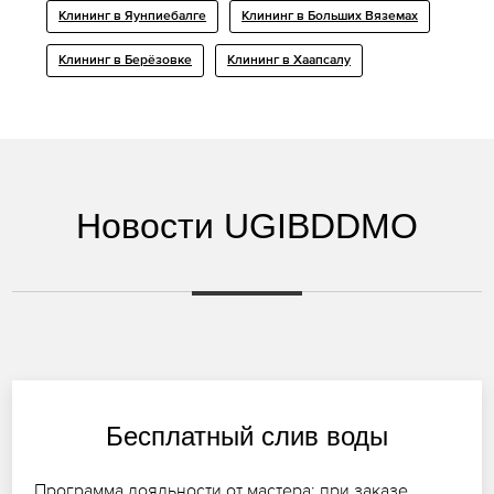
Клининг в Яунпиебалге
Клининг в Больших Вяземах
Клининг в Берёзовке
Клининг в Хаапсалу
Новости UGIBDDMO
Бесплатный слив воды
Программа лояльности от мастера: при заказе