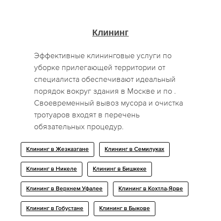
Клининг
Эффективные клининговые услуги по
уборке прилегающей территории от
специалиста обеспечивают идеальный
порядок вокруг здания в Москве и по .
Своевременный вывоз мусора и очистка
тротуаров входят в перечень
обязательных процедур.
Клининг в Жезказгане
Клининг в Семилуках
Клининг в Никеле
Клининг в Бишкеке
Клининг в Верхнем Уфалее
Клининг в Кохтла-Ярве
Клининг в Гобустане
Клининг в Быкове