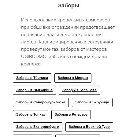
Заборы
Использование кровельных саморезов
при обшивке ограждений предотвращает
попадание влаги в места крепления
листов. Квалифицированные сотрудники
проведут монтаж заборов от мастеров
UGIBDDMO, заботясь о каждой детали
крепежа.
Заборы в Тбилиси
Заборы в Миорах
Заборы в Лыткарине
Заборы в Балашове
Заборы в Северо-Курильске
Заборы в Бируинце
Заборы в Топках
Заборы в Ретавасе
Заборы в Екатеринбурге
Заборы в Верхней Туре