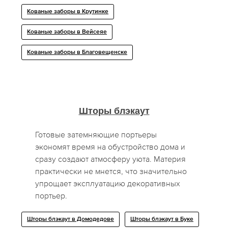
Кованые заборы в Крутинке
Кованые заборы в Вейсеяе
Кованые заборы в Благовещенске
Шторы блэкаут
Готовые затемняющие портьеры
экономят время на обустройство дома и
сразу создают атмосферу уюта. Материя
практически не мнется, что значительно
упрощает эксплуатацию декоративных
портьер.
Шторы блэкаут в Домодедове
Шторы блэкаут в Буке