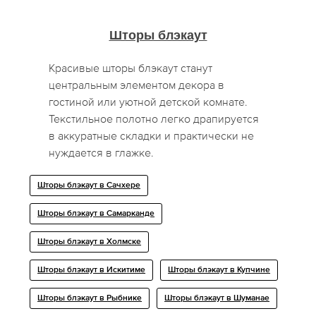
Шторы блэкаут
Красивые шторы блэкаут станут
центральным элементом декора в
гостиной или уютной детской комнате.
Текстильное полотно легко драпируется
в аккуратные складки и практически не
нуждается в глажке.
Шторы блэкаут в Сачхере
Шторы блэкаут в Самарканде
Шторы блэкаут в Холмске
Шторы блэкаут в Искитиме
Шторы блэкаут в Купчине
Шторы блэкаут в Рыбнике
Шторы блэкаут в Шуманае