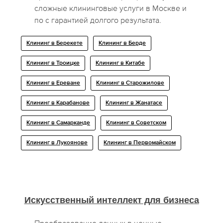
сложные клининговые услуги в Москве и
по с гарантией долгого результата.
Клининг в Берекете
Клининг в Берде
Клининг в Троицке
Клининг в Китабе
Клининг в Ереване
Клининг в Старожилове
Клининг в Карабанове
Клининг в Жанатасе
Клининг в Самарканде
Клининг в Советском
Клининг в Лукоянове
Клининг в Первомайском
Искусственный интеллект для бизнеса