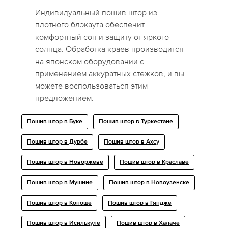
Индивидуальный пошив штор из
плотного блэкаута обеспечит
комфортный сон и защиту от яркого
солнца. Обработка краев производится
на японском оборудовании с
применением аккуратных стежков, и вы
можете воспользоваться этим
предложением.
Пошив штор в Буке
Пошив штор в Туркестане
Пошив штор в Дурбе
Пошив штор в Ахсу
Пошив штор в Новоржеве
Пошив штор в Краславе
Пошив штор в Мушине
Пошив штор в Новоузенске
Пошив штор в Коноше
Пошив штор в Гяндже
Пошив штор в Исилькуле
Пошив штор в Халаче